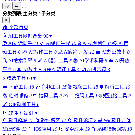
🌙
中
分类列表
主分类 / 子分类
×
🏠
全部首页
🤖
AI工具网站合集
96
▾
💬
AI对话助手
11
🎨
AI绘画生成
10
🎬
AI视频创作
8
🎧
AI音
频工具
6
✍️
AI写作工具
8
💻
AI编程开发
12
💼
AI办公效率
8
🔍
AI搜索引擎
5
🖌️
AI设计工具
6
📚
AI学术科研
5
☁️
AI开放
平台
6
👤
AI数字人
4
🌐
AI翻译工具
4
⌨️
AI提示词
3
⚡
精选工具
60
▾
☁️
下载工具
19
🎶
音频工具
15
🎬
视频工具
15
🛡️
解析工具
10
📚
临时邮箱
0
💬
接码工具
0
✍️
二维码工具
1
🌐
短链接工具
0
🖌️
GIF动图工具
0
📁
软件下载
91
▾
📁
软件驿站
15
📁
软件博客
11
📁
软件论坛
8
💻
Win软件
5
📁
Mac软件
13
📁
IOS应用
10
📁
安卓应用
19
📁
系统镜像网站
10