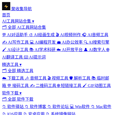
聚收集导航
首页
AI工具网站合集
▾
🗂
全部 AI工具网站合集
💬
AI对话助手
🎨
AI绘画生成
🎬
AI视频创作
🎧
AI音频工具
✍️
AI写作工具
💻
AI编程开发
💼
AI办公效率
🔍
AI搜索引擎
🖌️
AI设计工具
📚
AI学术科研
☁️
AI开放平台
👤
AI数字人
🌐
AI翻译工具
⌨️
AI提示词
精选工具
▾
🗂
全部 精选工具
☁️
下载工具
🎶
音频工具
🎬
视频工具
🛡️
解析工具
📚
临时邮
箱
💬
接码工具
✍️
二维码工具
🌐
短链接工具
🖌️
GIF动图工具
软件下载
▾
🗂
全部 软件下载
📁
软件驿站
📁
软件博客
📁
软件论坛
💻
Win软件
📁
Mac软件
📁
IOS应用
📁
安卓应用
📁
系统镜像网站