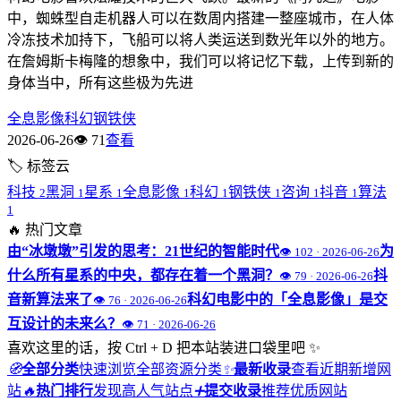
中，蜘蛛型自走机器人可以在数周内搭建一整座城市，在人体
冷冻技术加持下，飞船可以将人类运送到数光年以外的地方。
在詹姆斯卡梅隆的想象中，我们可以将记忆下载，上传到新的
身体当中，所有这些极为先进
全息影像
科幻
钢铁侠
2026-06-26
👁 71
查看
🏷
标签云
科技
黑洞
星系
全息影像
科幻
钢铁侠
咨询
抖音
算法
2
1
1
1
1
1
1
1
1
🔥
热门文章
由“冰墩墩”引发的思考：21世纪的智能时代
为
👁 102 · 2026-06-26
什么所有星系的中央，都存在着一个黑洞？
抖
👁 79 · 2026-06-26
音新算法来了
科幻电影中的「全息影像」是交
👁 76 · 2026-06-26
互设计的未来么？
👁 71 · 2026-06-26
喜欢这里的话，按 Ctrl + D 把本站装进口袋里吧 ✨
🧭
全部分类
快速浏览全部资源分类
✨
最新收录
查看近期新增网
站
🔥
热门排行
发现高人气站点
➕
提交收录
推荐优质网站