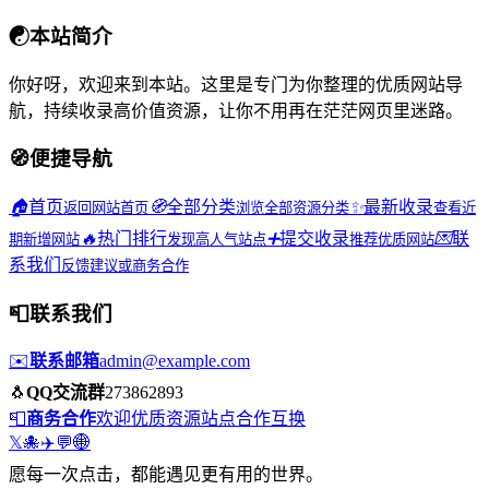
☯
本站简介
你好呀，欢迎来到本站。这里是专门为你整理的优质网站导
航，持续收录高价值资源，让你不用再在茫茫网页里迷路。
🧭
便捷导航
🏠
首页
🧭
全部分类
✨
最新收录
返回网站首页
浏览全部资源分类
查看近
🔥
热门排行
➕
提交收录
💌
联
期新增网站
发现高人气站点
推荐优质网站
系我们
反馈建议或商务合作
📮
联系我们
✉️
联系邮箱
admin@example.com
🐧
QQ交流群
273862893
📮
商务合作
欢迎优质资源站点合作互换
𝕏
🐙
✈️
💬
🌐
愿每一次点击，都能遇见更有用的世界。