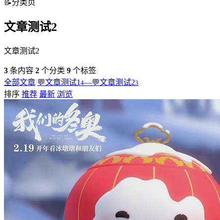
📝
分类页
文章测试2
文章测试2
3
条内容
2
个分类
9
个标签
全部文章
💬
文章测试1
—
💬
文章测试2
4
3
排序
推荐
最新
浏览