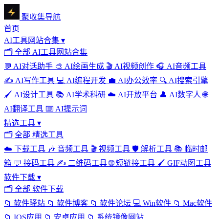
聚收集导航
首页
AI工具网站合集
▾
🗂
全部 AI工具网站合集
💬
AI对话助手
🎨
AI绘画生成
🎬
AI视频创作
🎧
AI音频工具
✍️
AI写作工具
💻
AI编程开发
💼
AI办公效率
🔍
AI搜索引擎
🖌️
AI设计工具
📚
AI学术科研
☁️
AI开放平台
👤
AI数字人
🌐
AI翻译工具
⌨️
AI提示词
精选工具
▾
🗂
全部 精选工具
☁️
下载工具
🎶
音频工具
🎬
视频工具
🛡️
解析工具
📚
临时邮
箱
💬
接码工具
✍️
二维码工具
🌐
短链接工具
🖌️
GIF动图工具
软件下载
▾
🗂
全部 软件下载
📁
软件驿站
📁
软件博客
📁
软件论坛
💻
Win软件
📁
Mac软件
📁
IOS应用
📁
安卓应用
📁
系统镜像网站