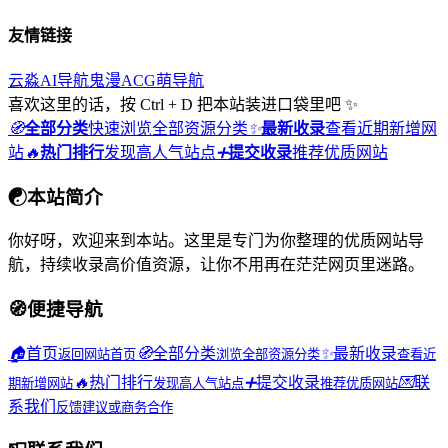
友情链接
云淼AI导航
鬼漫ACG
萌导航
喜欢这里的话，按 Ctrl + D 把本站装进口袋里吧 ✨
🧭
全部分类
快速浏览全部资源分类
✨
最新收录
查看近期新增网
站
🔥
热门排行
发现高人气站点
➕
提交收录
推荐优质网站
☯
本站简介
你好呀，欢迎来到本站。这里是专门为你整理的优质网站导
航，持续收录高价值资源，让你不用再在茫茫网页里迷路。
🧭
便捷导航
🏠
首页
🧭
全部分类
✨
最新收录
返回网站首页
浏览全部资源分类
查看近
🔥
热门排行
➕
提交收录
💌
联
期新增网站
发现高人气站点
推荐优质网站
系我们
反馈建议或商务合作