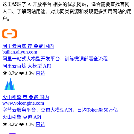
这里整理了 AI开放平台 相关的优质网站，适合需要查找官网
入口、了解网站用途、对比同类资源和发现更多实用网站的用
户。
阿里云百炼
荐
免费
国内
bailian.aliyun.com
阿里一站式大模型开发平台，训练微调部署全流程
阿里云百炼
大模型
API
👁 8.7w
❤
1.3w
直达
火山引擎
荐
免费
国内
www.volcengine.com
字节云服务平台，豆包大模型API，日均Token超50万亿
火山引擎
豆包
API
👁 8.2w
❤
1.2w
直达