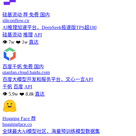
硅基流动
荐
免费
国内
siliconflow.cn
AI推理加速平台，DeepSeek极速版TPS超100
硅基流动
推理
API
👁 7w
❤
1w
直达
百度千帆
免费
国内
qianfan.cloud.baidu.com
百度大模型开发和服务平台，文心一言API
千帆
百度
API
👁 5.9w
❤
8.8k
直达
Hugging Face
荐
huggingface.co
全球最大AI模型社区，海量预训练模型数据集