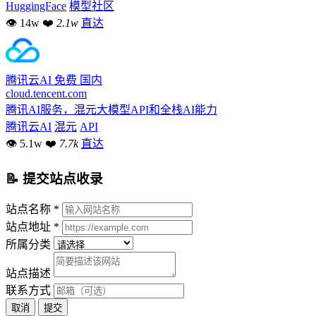
HuggingFace
模型社区
👁 14w
❤
2.1w
直达
腾讯云AI
免费
国内
cloud.tencent.com
腾讯AI服务，混元大模型API和全栈AI能力
腾讯云AI
混元
API
👁 5.1w
❤
7.7k
直达
📝 提交站点收录
站点名称 *
站点地址 *
所属分类
站点描述
联系方式
取消
提交