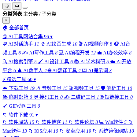
🌙
中
分类列表
主分类 / 子分类
×
🏠
全部首页
🤖
AI工具网站合集
96
▾
💬
AI对话助手
11
🎨
AI绘画生成
10
🎬
AI视频创作
8
🎧
AI音
频工具
6
✍️
AI写作工具
8
💻
AI编程开发
12
💼
AI办公效率
8
🔍
AI搜索引擎
5
🖌️
AI设计工具
6
📚
AI学术科研
5
☁️
AI开放
平台
6
👤
AI数字人
4
🌐
AI翻译工具
4
⌨️
AI提示词
3
⚡
精选工具
60
▾
☁️
下载工具
19
🎶
音频工具
15
🎬
视频工具
15
🛡️
解析工具
10
📚
临时邮箱
0
💬
接码工具
0
✍️
二维码工具
1
🌐
短链接工具
0
🖌️
GIF动图工具
0
📁
软件下载
91
▾
📁
软件驿站
15
📁
软件博客
11
📁
软件论坛
8
💻
Win软件
5
📁
Mac软件
13
📁
IOS应用
10
📁
安卓应用
19
📁
系统镜像网站
10