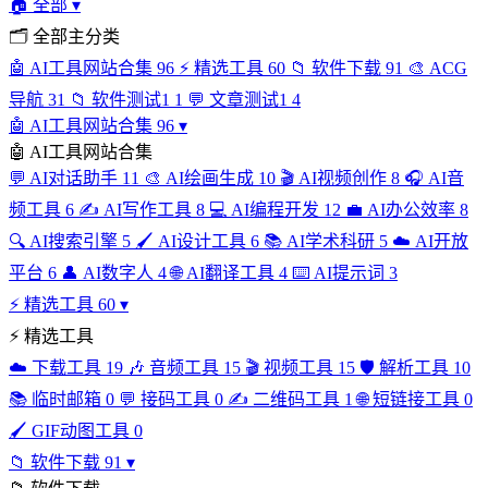
🏠
全部
▾
🗂
全部主分类
🤖
AI工具网站合集
96
⚡
精选工具
60
📁
软件下载
91
🎨
ACG
导航
31
📁
软件测试1
1
💬
文章测试1
4
🤖
AI工具网站合集
96
▾
🤖
AI工具网站合集
💬
AI对话助手
11
🎨
AI绘画生成
10
🎬
AI视频创作
8
🎧
AI音
频工具
6
✍️
AI写作工具
8
💻
AI编程开发
12
💼
AI办公效率
8
🔍
AI搜索引擎
5
🖌️
AI设计工具
6
📚
AI学术科研
5
☁️
AI开放
平台
6
👤
AI数字人
4
🌐
AI翻译工具
4
⌨️
AI提示词
3
⚡
精选工具
60
▾
⚡
精选工具
☁️
下载工具
19
🎶
音频工具
15
🎬
视频工具
15
🛡️
解析工具
10
📚
临时邮箱
0
💬
接码工具
0
✍️
二维码工具
1
🌐
短链接工具
0
🖌️
GIF动图工具
0
📁
软件下载
91
▾