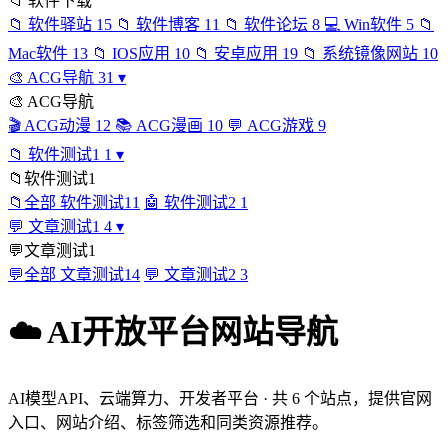
📁
软件下载
📁
软件驿站
15
📁
软件博客
11
📁
软件论坛
8
💻
Win软件
5
📁
Mac软件
13
📁
IOS应用
10
📁
安卓应用
19
📁
系统镜像网站
10
🎨
ACG导航
31
▾
🎨
ACG导航
🎬
ACG动漫
12
📚
ACG漫画
10
💬
ACG游戏
9
📁
软件测试1
1
▾
📁
软件测试1
📁
全部 软件测试1
1
🤖
软件测试2
1
💬
文章测试1
4
▾
💬
文章测试1
💬
全部 文章测试1
4
💬
文章测试2
3
☁️ AI开放平台网站导航
AI模型API、云端算力、开发者平台 · 共 6 个站点，提供官网
入口、网站介绍、标签筛选和同类资源推荐。