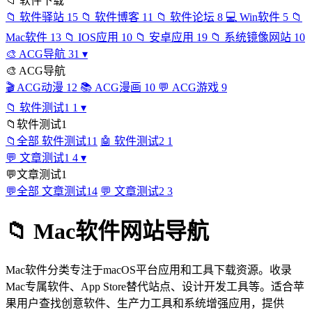
📁
软件下载
📁
软件驿站
15
📁
软件博客
11
📁
软件论坛
8
💻
Win软件
5
📁
Mac软件
13
📁
IOS应用
10
📁
安卓应用
19
📁
系统镜像网站
10
🎨
ACG导航
31
▾
🎨
ACG导航
🎬
ACG动漫
12
📚
ACG漫画
10
💬
ACG游戏
9
📁
软件测试1
1
▾
📁
软件测试1
📁
全部 软件测试1
1
🤖
软件测试2
1
💬
文章测试1
4
▾
💬
文章测试1
💬
全部 文章测试1
4
💬
文章测试2
3
📁 Mac软件网站导航
Mac软件分类专注于macOS平台应用和工具下载资源。收录
Mac专属软件、App Store替代站点、设计开发工具等。适合苹
果用户查找创意软件、生产力工具和系统增强应用，提供