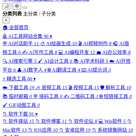
🌙
中
分类列表
主分类 / 子分类
×
🏠
全部首页
🤖
AI工具网站合集
96
▾
💬
AI对话助手
11
🎨
AI绘画生成
10
🎬
AI视频创作
8
🎧
AI音
频工具
6
✍️
AI写作工具
8
💻
AI编程开发
12
💼
AI办公效率
8
🔍
AI搜索引擎
5
🖌️
AI设计工具
6
📚
AI学术科研
5
☁️
AI开放
平台
6
👤
AI数字人
4
🌐
AI翻译工具
4
⌨️
AI提示词
3
⚡
精选工具
60
▾
☁️
下载工具
19
🎶
音频工具
15
🎬
视频工具
15
🛡️
解析工具
10
📚
临时邮箱
0
💬
接码工具
0
✍️
二维码工具
1
🌐
短链接工具
0
🖌️
GIF动图工具
0
📁
软件下载
91
▾
📁
软件驿站
15
📁
软件博客
11
📁
软件论坛
8
💻
Win软件
5
📁
Mac软件
13
📁
IOS应用
10
📁
安卓应用
19
📁
系统镜像网站
10