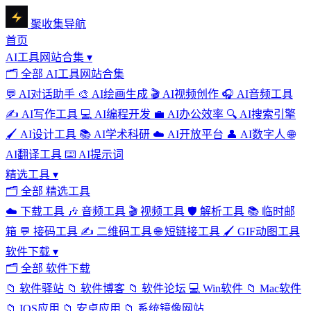
聚收集导航
首页
AI工具网站合集
▾
🗂
全部 AI工具网站合集
💬
AI对话助手
🎨
AI绘画生成
🎬
AI视频创作
🎧
AI音频工具
✍️
AI写作工具
💻
AI编程开发
💼
AI办公效率
🔍
AI搜索引擎
🖌️
AI设计工具
📚
AI学术科研
☁️
AI开放平台
👤
AI数字人
🌐
AI翻译工具
⌨️
AI提示词
精选工具
▾
🗂
全部 精选工具
☁️
下载工具
🎶
音频工具
🎬
视频工具
🛡️
解析工具
📚
临时邮
箱
💬
接码工具
✍️
二维码工具
🌐
短链接工具
🖌️
GIF动图工具
软件下载
▾
🗂
全部 软件下载
📁
软件驿站
📁
软件博客
📁
软件论坛
💻
Win软件
📁
Mac软件
📁
IOS应用
📁
安卓应用
📁
系统镜像网站