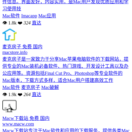
件信息。界面友好，内容实用，是Mac用户发现优质应用和学
习使用技
Mac软件
Imacapp
Mac应用
👁 1.8k
❤
324
直达
麦克房子
免费
国内
macstore.info
麦克房子是一家致力于分享Mac苹果电脑软件的下载网站，提
供专业的Mac装机必备软件、热门游戏、开发设计工具以及办
公应用等。资源包括Final Cut Pro、Photoshop等专业软件的
Mac版本，下载方式多样，适合Mac用户搭建高效工作
Mac软件
麦克房子
Mac破解
👁 1.9k
❤
264
直达
Macw下载站
免费
国内
www.macw.com
Macw下载站专注于Mac软件和应用的下载服务，提供各类Mac