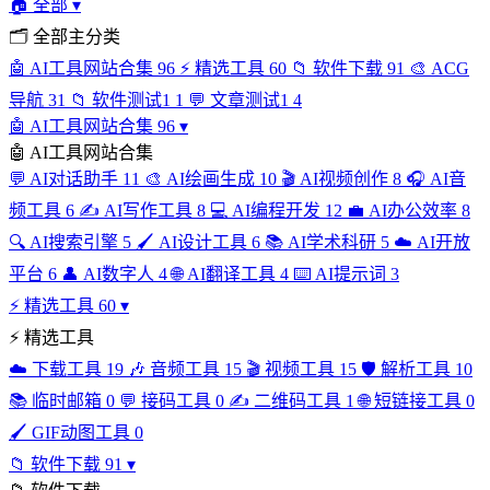
🏠
全部
▾
🗂
全部主分类
🤖
AI工具网站合集
96
⚡
精选工具
60
📁
软件下载
91
🎨
ACG
导航
31
📁
软件测试1
1
💬
文章测试1
4
🤖
AI工具网站合集
96
▾
🤖
AI工具网站合集
💬
AI对话助手
11
🎨
AI绘画生成
10
🎬
AI视频创作
8
🎧
AI音
频工具
6
✍️
AI写作工具
8
💻
AI编程开发
12
💼
AI办公效率
8
🔍
AI搜索引擎
5
🖌️
AI设计工具
6
📚
AI学术科研
5
☁️
AI开放
平台
6
👤
AI数字人
4
🌐
AI翻译工具
4
⌨️
AI提示词
3
⚡
精选工具
60
▾
⚡
精选工具
☁️
下载工具
19
🎶
音频工具
15
🎬
视频工具
15
🛡️
解析工具
10
📚
临时邮箱
0
💬
接码工具
0
✍️
二维码工具
1
🌐
短链接工具
0
🖌️
GIF动图工具
0
📁
软件下载
91
▾