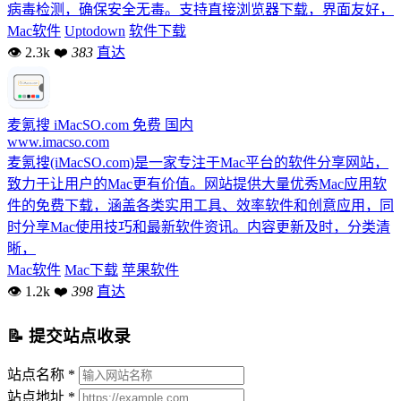
病毒检测，确保安全无毒。支持直接浏览器下载，界面友好，
Mac软件
Uptodown
软件下载
👁 2.3k
❤
383
直达
麦氪搜 iMacSO.com
免费
国内
www.imacso.com
麦氪搜(iMacSO.com)是一家专注于Mac平台的软件分享网站，
致力于让用户的Mac更有价值。网站提供大量优秀Mac应用软
件的免费下载，涵盖各类实用工具、效率软件和创意应用，同
时分享Mac使用技巧和最新软件资讯。内容更新及时，分类清
晰，
Mac软件
Mac下载
苹果软件
👁 1.2k
❤
398
直达
📝 提交站点收录
站点名称 *
站点地址 *