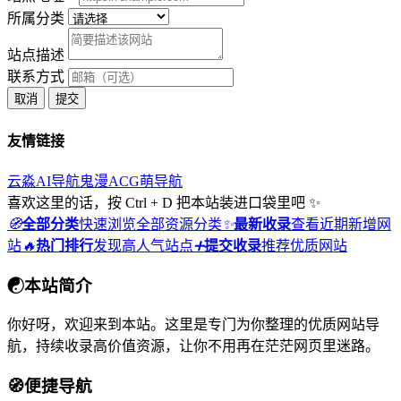
所属分类
站点描述
联系方式
取消
提交
友情链接
云淼AI导航
鬼漫ACG
萌导航
喜欢这里的话，按 Ctrl + D 把本站装进口袋里吧 ✨
🧭
全部分类
快速浏览全部资源分类
✨
最新收录
查看近期新增网
站
🔥
热门排行
发现高人气站点
➕
提交收录
推荐优质网站
☯
本站简介
你好呀，欢迎来到本站。这里是专门为你整理的优质网站导
航，持续收录高价值资源，让你不用再在茫茫网页里迷路。
🧭
便捷导航