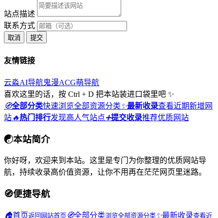
站点描述
联系方式
取消
提交
友情链接
云淼AI导航
鬼漫ACG
萌导航
喜欢这里的话，按 Ctrl + D 把本站装进口袋里吧 ✨
🧭
全部分类
快速浏览全部资源分类
✨
最新收录
查看近期新增网
站
🔥
热门排行
发现高人气站点
➕
提交收录
推荐优质网站
☯
本站简介
你好呀，欢迎来到本站。这里是专门为你整理的优质网站导
航，持续收录高价值资源，让你不用再在茫茫网页里迷路。
🧭
便捷导航
🏠
首页
🧭
全部分类
✨
最新收录
返回网站首页
浏览全部资源分类
查看近