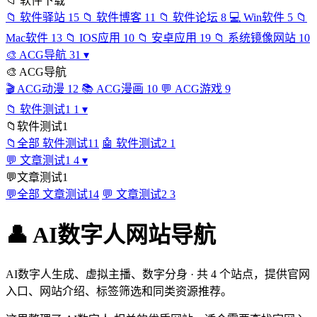
📁
软件下载
📁
软件驿站
15
📁
软件博客
11
📁
软件论坛
8
💻
Win软件
5
📁
Mac软件
13
📁
IOS应用
10
📁
安卓应用
19
📁
系统镜像网站
10
🎨
ACG导航
31
▾
🎨
ACG导航
🎬
ACG动漫
12
📚
ACG漫画
10
💬
ACG游戏
9
📁
软件测试1
1
▾
📁
软件测试1
📁
全部 软件测试1
1
🤖
软件测试2
1
💬
文章测试1
4
▾
💬
文章测试1
💬
全部 文章测试1
4
💬
文章测试2
3
👤 AI数字人网站导航
AI数字人生成、虚拟主播、数字分身 · 共 4 个站点，提供官网
入口、网站介绍、标签筛选和同类资源推荐。