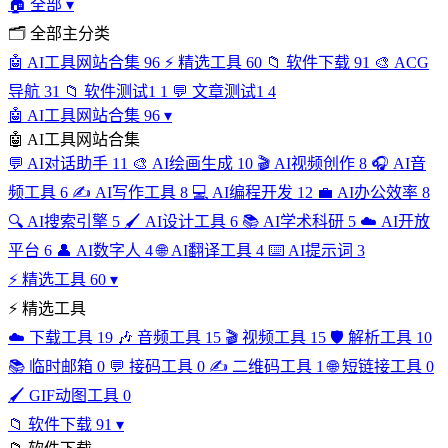
🏠
全部
▾
🗂
全部主分类
🤖
AI工具网站合集
96
⚡
精选工具
60
📁
软件下载
91
🎨
ACG
导航
31
📁
软件测试1
1
💬
文章测试1
4
🤖
AI工具网站合集
96
▾
🤖
AI工具网站合集
💬
AI对话助手
11
🎨
AI绘画生成
10
🎬
AI视频创作
8
🎧
AI音
频工具
6
✍️
AI写作工具
8
💻
AI编程开发
12
💼
AI办公效率
8
🔍
AI搜索引擎
5
🖌️
AI设计工具
6
📚
AI学术科研
5
☁️
AI开放
平台
6
👤
AI数字人
4
🌐
AI翻译工具
4
⌨️
AI提示词
3
⚡
精选工具
60
▾
⚡
精选工具
☁️
下载工具
19
🎶
音频工具
15
🎬
视频工具
15
🛡️
解析工具
10
📚
临时邮箱
0
💬
接码工具
0
✍️
二维码工具
1
🌐
短链接工具
0
🖌️
GIF动图工具
0
📁
软件下载
91
▾