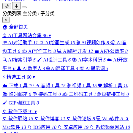
🌙
中
分类列表
主分类 / 子分类
×
🏠
全部首页
🤖
AI工具网站合集
96
▾
💬
AI对话助手
11
🎨
AI绘画生成
10
🎬
AI视频创作
8
🎧
AI音
频工具
6
✍️
AI写作工具
8
💻
AI编程开发
12
💼
AI办公效率
8
🔍
AI搜索引擎
5
🖌️
AI设计工具
6
📚
AI学术科研
5
☁️
AI开放
平台
6
👤
AI数字人
4
🌐
AI翻译工具
4
⌨️
AI提示词
3
⚡
精选工具
60
▾
☁️
下载工具
19
🎶
音频工具
15
🎬
视频工具
15
🛡️
解析工具
10
📚
临时邮箱
0
💬
接码工具
0
✍️
二维码工具
1
🌐
短链接工具
0
🖌️
GIF动图工具
0
📁
软件下载
91
▾
📁
软件驿站
15
📁
软件博客
11
📁
软件论坛
8
💻
Win软件
5
📁
Mac软件
13
📁
IOS应用
10
📁
安卓应用
19
📁
系统镜像网站
10