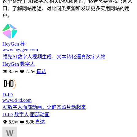
这里整理了 AI数字人 相关的优质网站，适合需要查找官网入
口、了解网站用途、对比同类资源和发现更多实用网站的用
户。
HeyGen
荐
www.heygen.com
领先AI数字人视频生成，文本转化逼真数字人物
HeyGen
数字人
👁 8.2w
❤
1.2w
直达
D-ID
www.d-id.com
AI数字人面部动画，让静态照片动起来
D-ID
数字人
面部动画
👁 5.9w
❤
8.8k
直达