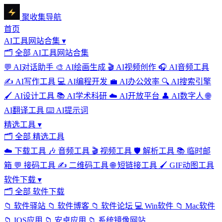
聚收集导航
首页
AI工具网站合集
▾
🗂
全部 AI工具网站合集
💬
AI对话助手
🎨
AI绘画生成
🎬
AI视频创作
🎧
AI音频工具
✍️
AI写作工具
💻
AI编程开发
💼
AI办公效率
🔍
AI搜索引擎
🖌️
AI设计工具
📚
AI学术科研
☁️
AI开放平台
👤
AI数字人
🌐
AI翻译工具
⌨️
AI提示词
精选工具
▾
🗂
全部 精选工具
☁️
下载工具
🎶
音频工具
🎬
视频工具
🛡️
解析工具
📚
临时邮
箱
💬
接码工具
✍️
二维码工具
🌐
短链接工具
🖌️
GIF动图工具
软件下载
▾
🗂
全部 软件下载
📁
软件驿站
📁
软件博客
📁
软件论坛
💻
Win软件
📁
Mac软件
📁
IOS应用
📁
安卓应用
📁
系统镜像网站