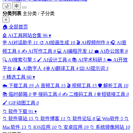
🌙
中
分类列表
主分类 / 子分类
×
🏠
全部首页
🤖
AI工具网站合集
96
▾
💬
AI对话助手
11
🎨
AI绘画生成
10
🎬
AI视频创作
8
🎧
AI音
频工具
6
✍️
AI写作工具
8
💻
AI编程开发
12
💼
AI办公效率
8
🔍
AI搜索引擎
5
🖌️
AI设计工具
6
📚
AI学术科研
5
☁️
AI开放
平台
6
👤
AI数字人
4
🌐
AI翻译工具
4
⌨️
AI提示词
3
⚡
精选工具
60
▾
☁️
下载工具
19
🎶
音频工具
15
🎬
视频工具
15
🛡️
解析工具
10
📚
临时邮箱
0
💬
接码工具
0
✍️
二维码工具
1
🌐
短链接工具
0
🖌️
GIF动图工具
0
📁
软件下载
91
▾
📁
软件驿站
15
📁
软件博客
11
📁
软件论坛
8
💻
Win软件
5
📁
Mac软件
13
📁
IOS应用
10
📁
安卓应用
19
📁
系统镜像网站
10