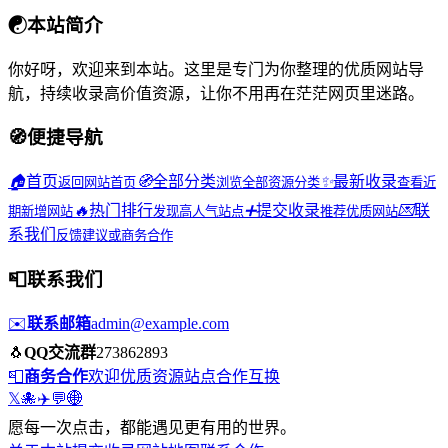
☯
本站简介
你好呀，欢迎来到本站。这里是专门为你整理的优质网站导
航，持续收录高价值资源，让你不用再在茫茫网页里迷路。
🧭
便捷导航
🏠
首页
🧭
全部分类
✨
最新收录
返回网站首页
浏览全部资源分类
查看近
🔥
热门排行
➕
提交收录
💌
联
期新增网站
发现高人气站点
推荐优质网站
系我们
反馈建议或商务合作
📮
联系我们
✉️
联系邮箱
admin@example.com
🐧
QQ交流群
273862893
📮
商务合作
欢迎优质资源站点合作互换
𝕏
🐙
✈️
💬
🌐
愿每一次点击，都能遇见更有用的世界。