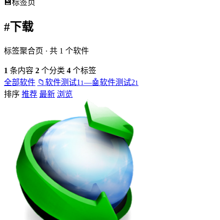
💾
标签页
#下载
标签聚合页 · 共 1 个软件
1
条内容
2
个分类
4
个标签
全部软件
📁
软件测试1
—
🤖
软件测试2
1
1
排序
推荐
最新
浏览