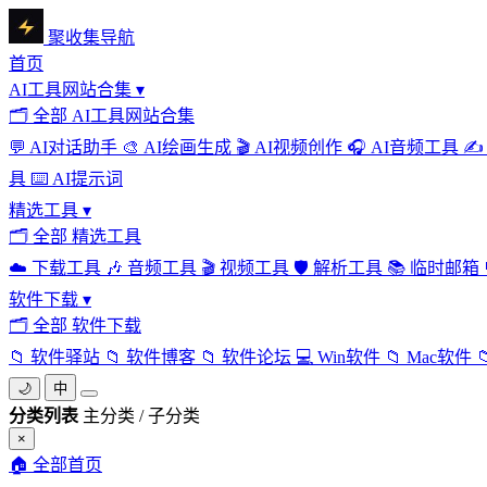
聚收集导航
首页
AI工具网站合集
▾
🗂
全部 AI工具网站合集
💬
AI对话助手
🎨
AI绘画生成
🎬
AI视频创作
🎧
AI音频工具
✍️
具
⌨️
AI提示词
精选工具
▾
🗂
全部 精选工具
☁️
下载工具
🎶
音频工具
🎬
视频工具
🛡️
解析工具
📚
临时邮箱
软件下载
▾
🗂
全部 软件下载
📁
软件驿站
📁
软件博客
📁
软件论坛
💻
Win软件
📁
Mac软件

🌙
中
分类列表
主分类 / 子分类
×
🏠
全部首页