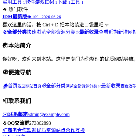
实用工具
软件游戏IDM
下载
工具
1
1
1
1
🔥
热门软件
IDM最新版
👁 109 · 2026-06-26
喜欢这里的话，按 Ctrl + D 把本站装进口袋里吧 ✨
🧭
全部分类
快速浏览全部资源分类
✨
最新收录
查看近期新增网
☯
本站简介
你好呀，欢迎来到本站。这里是专门为你整理的优质网站导航
🧭
便捷导航
🏠
首页
🧭
全部分类
✨
最新收录
返回网站首页
浏览全部资源分类
查看近
📮
联系我们
✉️
联系邮箱
admin@example.com
🐧
QQ交流群
273862893
📮
商务合作
欢迎优质资源站点合作互换