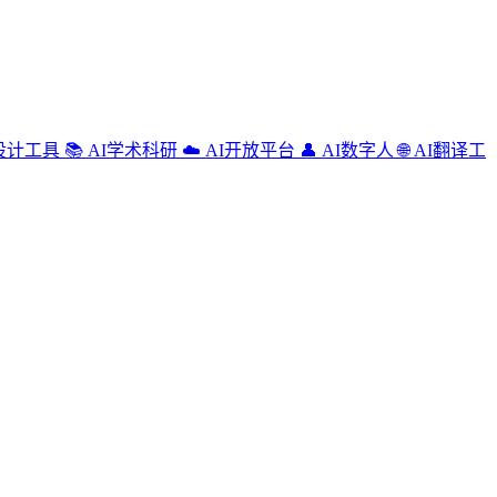
设计工具
📚
AI学术科研
☁️
AI开放平台
👤
AI数字人
🌐
AI翻译工