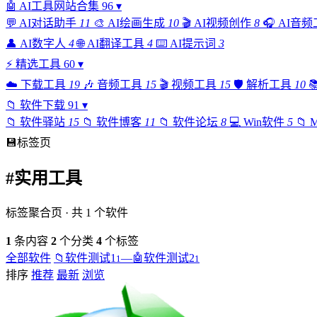
🤖
AI工具网站合集
96
▾
💬
AI对话助手
11
🎨
AI绘画生成
10
🎬
AI视频创作
8
🎧
AI音频
👤
AI数字人
4
🌐
AI翻译工具
4
⌨️
AI提示词
3
⚡
精选工具
60
▾
☁️
下载工具
19
🎶
音频工具
15
🎬
视频工具
15
🛡️
解析工具
10

📁
软件下载
91
▾
📁
软件驿站
15
📁
软件博客
11
📁
软件论坛
8
💻
Win软件
5
📁
💾
标签页
#实用工具
标签聚合页 · 共 1 个软件
1
条内容
2
个分类
4
个标签
全部软件
📁
软件测试1
—
🤖
软件测试2
1
1
排序
推荐
最新
浏览