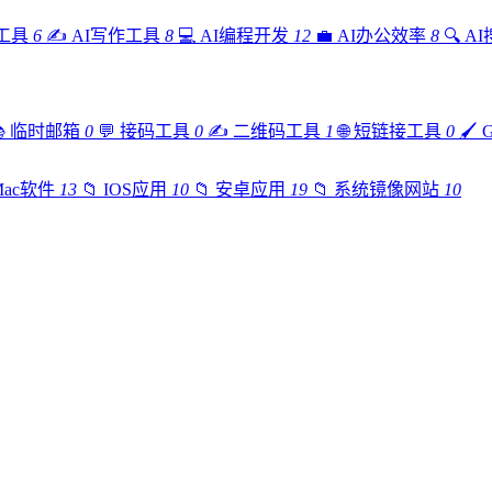
工具
6
✍️
AI写作工具
8
💻
AI编程开发
12
💼
AI办公效率
8
🔍
A

临时邮箱
0
💬
接码工具
0
✍️
二维码工具
1
🌐
短链接工具
0
🖌️
Mac软件
13
📁
IOS应用
10
📁
安卓应用
19
📁
系统镜像网站
10