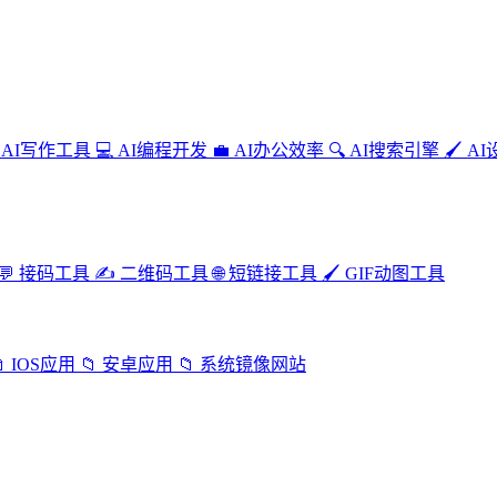
AI写作工具
💻
AI编程开发
💼
AI办公效率
🔍
AI搜索引擎
🖌️
AI
💬
接码工具
✍️
二维码工具
🌐
短链接工具
🖌️
GIF动图工具

IOS应用
📁
安卓应用
📁
系统镜像网站