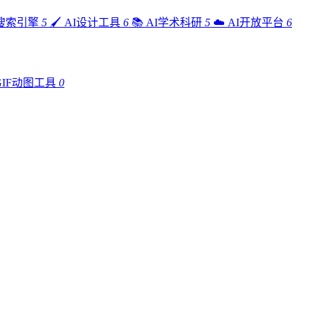
I搜索引擎
5
🖌️
AI设计工具
6
📚
AI学术科研
5
☁️
AI开放平台
6
GIF动图工具
0