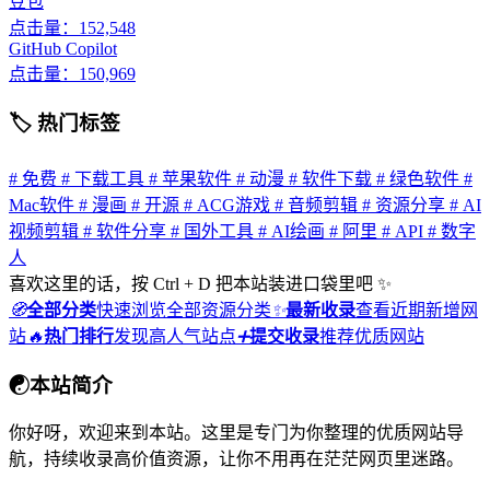
豆包
点击量：152,548
GitHub Copilot
点击量：150,969
🏷 热门标签
# 免费
# 下载工具
# 苹果软件
# 动漫
# 软件下载
# 绿色软件
#
Mac软件
# 漫画
# 开源
# ACG游戏
# 音频剪辑
# 资源分享
# AI
视频剪辑
# 软件分享
# 国外工具
# AI绘画
# 阿里
# API
# 数字
人
喜欢这里的话，按 Ctrl + D 把本站装进口袋里吧 ✨
🧭
全部分类
快速浏览全部资源分类
✨
最新收录
查看近期新增网
站
🔥
热门排行
发现高人气站点
➕
提交收录
推荐优质网站
☯
本站简介
你好呀，欢迎来到本站。这里是专门为你整理的优质网站导
航，持续收录高价值资源，让你不用再在茫茫网页里迷路。