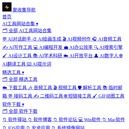
聚收集导航
首页
AI工具网站合集
▾
🗂
全部 AI工具网站合集
💬
AI对话助手
🎨
AI绘画生成
🎬
AI视频创作
🎧
AI音频工具
✍️
AI写作工具
💻
AI编程开发
💼
AI办公效率
🔍
AI搜索引擎
🖌️
AI设计工具
📚
AI学术科研
☁️
AI开放平台
👤
AI数字人
🌐
AI翻译工具
⌨️
AI提示词
精选工具
▾
🗂
全部 精选工具
☁️
下载工具
🎶
音频工具
🎬
视频工具
🛡️
解析工具
📚
临时邮
箱
💬
接码工具
✍️
二维码工具
🌐
短链接工具
🖌️
GIF动图工具
软件下载
▾
🗂
全部 软件下载
📁
软件驿站
📁
软件博客
📁
软件论坛
💻
Win软件
📁
Mac软件
📁
IOS应用
📁
安卓应用
📁
系统镜像网站