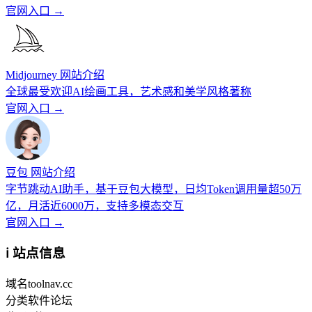
官网入口 →
Midjourney 网站介绍
全球最受欢迎AI绘画工具，艺术感和美学风格著称
官网入口 →
豆包 网站介绍
字节跳动AI助手，基于豆包大模型，日均Token调用量超50万
亿，月活近6000万，支持多模态交互
官网入口 →
ℹ️ 站点信息
域名
toolnav.cc
分类
软件论坛