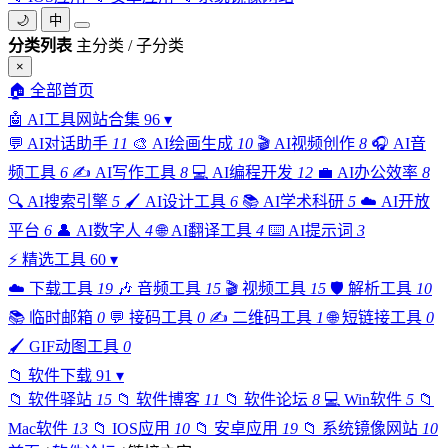
🌙
中
分类列表
主分类 / 子分类
×
🏠
全部首页
🤖
AI工具网站合集
96
▾
💬
AI对话助手
11
🎨
AI绘画生成
10
🎬
AI视频创作
8
🎧
AI音
频工具
6
✍️
AI写作工具
8
💻
AI编程开发
12
💼
AI办公效率
8
🔍
AI搜索引擎
5
🖌️
AI设计工具
6
📚
AI学术科研
5
☁️
AI开放
平台
6
👤
AI数字人
4
🌐
AI翻译工具
4
⌨️
AI提示词
3
⚡
精选工具
60
▾
☁️
下载工具
19
🎶
音频工具
15
🎬
视频工具
15
🛡️
解析工具
10
📚
临时邮箱
0
💬
接码工具
0
✍️
二维码工具
1
🌐
短链接工具
0
🖌️
GIF动图工具
0
📁
软件下载
91
▾
📁
软件驿站
15
📁
软件博客
11
📁
软件论坛
8
💻
Win软件
5
📁
Mac软件
13
📁
IOS应用
10
📁
安卓应用
19
📁
系统镜像网站
10