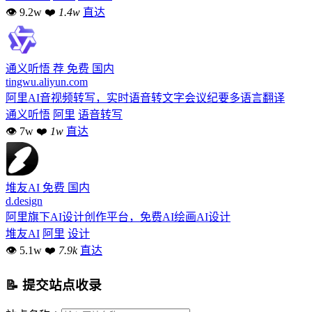
👁 9.2w
❤
1.4w
直达
通义听悟
荐
免费
国内
tingwu.aliyun.com
阿里AI音视频转写，实时语音转文字会议纪要多语言翻译
通义听悟
阿里
语音转写
👁 7w
❤
1w
直达
堆友AI
免费
国内
d.design
阿里旗下AI设计创作平台，免费AI绘画AI设计
堆友AI
阿里
设计
👁 5.1w
❤
7.9k
直达
📝 提交站点收录