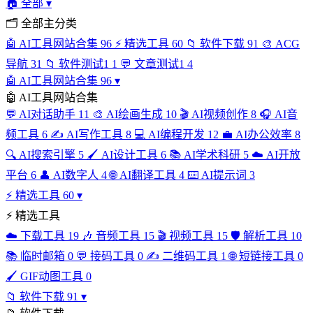
🏠
全部
▾
🗂
全部主分类
🤖
AI工具网站合集
96
⚡
精选工具
60
📁
软件下载
91
🎨
ACG
导航
31
📁
软件测试1
1
💬
文章测试1
4
🤖
AI工具网站合集
96
▾
🤖
AI工具网站合集
💬
AI对话助手
11
🎨
AI绘画生成
10
🎬
AI视频创作
8
🎧
AI音
频工具
6
✍️
AI写作工具
8
💻
AI编程开发
12
💼
AI办公效率
8
🔍
AI搜索引擎
5
🖌️
AI设计工具
6
📚
AI学术科研
5
☁️
AI开放
平台
6
👤
AI数字人
4
🌐
AI翻译工具
4
⌨️
AI提示词
3
⚡
精选工具
60
▾
⚡
精选工具
☁️
下载工具
19
🎶
音频工具
15
🎬
视频工具
15
🛡️
解析工具
10
📚
临时邮箱
0
💬
接码工具
0
✍️
二维码工具
1
🌐
短链接工具
0
🖌️
GIF动图工具
0
📁
软件下载
91
▾