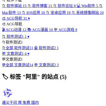
📁
软件下载
📁
软件驿站
15
📁
软件博客
11
📁
软件论坛
8
💻
Win软件
5
📁
Mac软件
13
📁
IOS应用
10
📁
安卓应用
19
📁
系统镜像网站
10
🎨
ACG导航
31
▾
🎨
ACG导航
🎬
ACG动漫
12
📚
ACG漫画
10
💬
ACG游戏
9
📁
软件测试1
1
▾
📁
软件测试1
📁
全部 软件测试1
1
🤖
软件测试2
1
💬
文章测试1
4
▾
💬
文章测试1
💬
全部 文章测试1
4
💬
文章测试2
3
🏷
标签 "阿里" 的站点 (5)
通义千问
荐
免费
国内