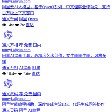
tongyi.aliyun.com
阿里云AI大模型，基于Qwen3系列，中文理解全球领先，支持
百万级上下文窗口
通义千问
阿里
Qwen
👁 14w
❤
2w
直达
通义万相
荐
免费
国内
tongyi.aliyun.com
阿里AI绘画工具，高精度艺术创作，文生图图生图，风格多
样
通义万相
AI绘画
阿里
👁 10.4w
❤
1.6w
直达
通义灵码
荐
免费
国内
tongyi.aliyun.com
阿里智能编程辅助，深度集成主流IDE，代码生成问答协作
通义灵码
阿里
AI编程