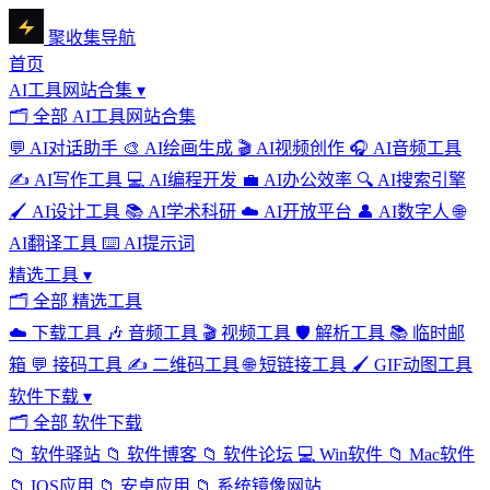
聚收集导航
首页
AI工具网站合集
▾
🗂
全部 AI工具网站合集
💬
AI对话助手
🎨
AI绘画生成
🎬
AI视频创作
🎧
AI音频工具
✍️
AI写作工具
💻
AI编程开发
💼
AI办公效率
🔍
AI搜索引擎
🖌️
AI设计工具
📚
AI学术科研
☁️
AI开放平台
👤
AI数字人
🌐
AI翻译工具
⌨️
AI提示词
精选工具
▾
🗂
全部 精选工具
☁️
下载工具
🎶
音频工具
🎬
视频工具
🛡️
解析工具
📚
临时邮
箱
💬
接码工具
✍️
二维码工具
🌐
短链接工具
🖌️
GIF动图工具
软件下载
▾
🗂
全部 软件下载
📁
软件驿站
📁
软件博客
📁
软件论坛
💻
Win软件
📁
Mac软件
📁
IOS应用
📁
安卓应用
📁
系统镜像网站