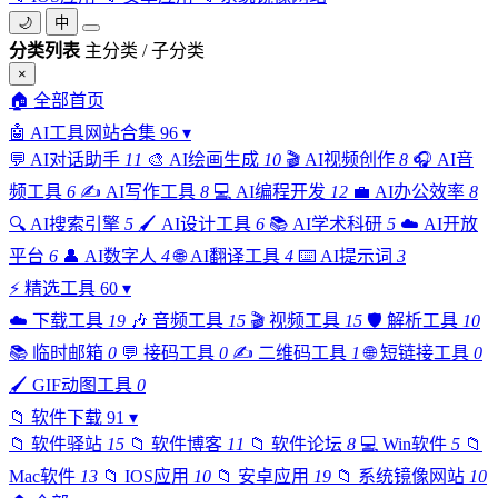
🌙
中
分类列表
主分类 / 子分类
×
🏠
全部首页
🤖
AI工具网站合集
96
▾
💬
AI对话助手
11
🎨
AI绘画生成
10
🎬
AI视频创作
8
🎧
AI音
频工具
6
✍️
AI写作工具
8
💻
AI编程开发
12
💼
AI办公效率
8
🔍
AI搜索引擎
5
🖌️
AI设计工具
6
📚
AI学术科研
5
☁️
AI开放
平台
6
👤
AI数字人
4
🌐
AI翻译工具
4
⌨️
AI提示词
3
⚡
精选工具
60
▾
☁️
下载工具
19
🎶
音频工具
15
🎬
视频工具
15
🛡️
解析工具
10
📚
临时邮箱
0
💬
接码工具
0
✍️
二维码工具
1
🌐
短链接工具
0
🖌️
GIF动图工具
0
📁
软件下载
91
▾
📁
软件驿站
15
📁
软件博客
11
📁
软件论坛
8
💻
Win软件
5
📁
Mac软件
13
📁
IOS应用
10
📁
安卓应用
19
📁
系统镜像网站
10