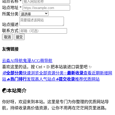
站点名称 *
站点地址 *
所属分类
站点描述
联系方式
取消
提交
友情链接
云淼AI导航
鬼漫ACG
萌导航
喜欢这里的话，按 Ctrl + D 把本站装进口袋里吧 ✨
🧭
全部分类
快速浏览全部资源分类
✨
最新收录
查看近期新增网
站
🔥
热门排行
发现高人气站点
➕
提交收录
推荐优质网站
☯
本站简介
你好呀，欢迎来到本站。这里是专门为你整理的优质网站导
航，持续收录高价值资源，让你不用再在茫茫网页里迷路。