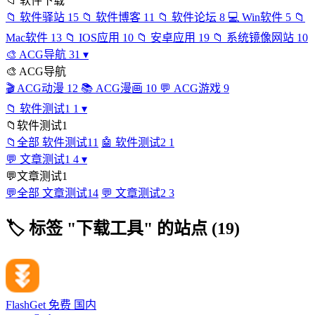
📁
软件下载
📁
软件驿站
15
📁
软件博客
11
📁
软件论坛
8
💻
Win软件
5
📁
Mac软件
13
📁
IOS应用
10
📁
安卓应用
19
📁
系统镜像网站
10
🎨
ACG导航
31
▾
🎨
ACG导航
🎬
ACG动漫
12
📚
ACG漫画
10
💬
ACG游戏
9
📁
软件测试1
1
▾
📁
软件测试1
📁
全部 软件测试1
1
🤖
软件测试2
1
💬
文章测试1
4
▾
💬
文章测试1
💬
全部 文章测试1
4
💬
文章测试2
3
🏷
标签 "下载工具" 的站点 (19)
FlashGet
免费
国内