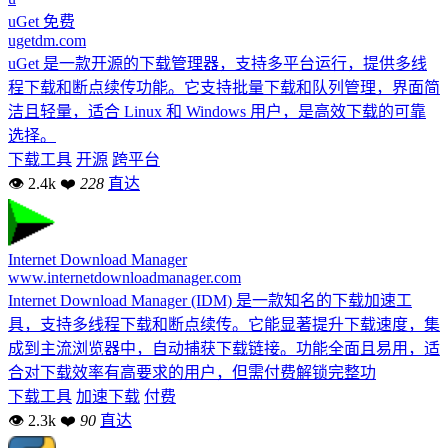
uGet
免费
ugetdm.com
uGet 是一款开源的下载管理器，支持多平台运行，提供多线
程下载和断点续传功能。它支持批量下载和队列管理，界面简
洁且轻量，适合 Linux 和 Windows 用户，是高效下载的可靠
选择。
下载工具
开源
跨平台
👁 2.4k
❤
228
直达
Internet Download Manager
www.internetdownloadmanager.com
Internet Download Manager (IDM) 是一款知名的下载加速工
具，支持多线程下载和断点续传。它能显著提升下载速度，集
成到主流浏览器中，自动捕获下载链接。功能全面且易用，适
合对下载效率有高要求的用户，但需付费解锁完整功
下载工具
加速下载
付费
👁 2.3k
❤
90
直达