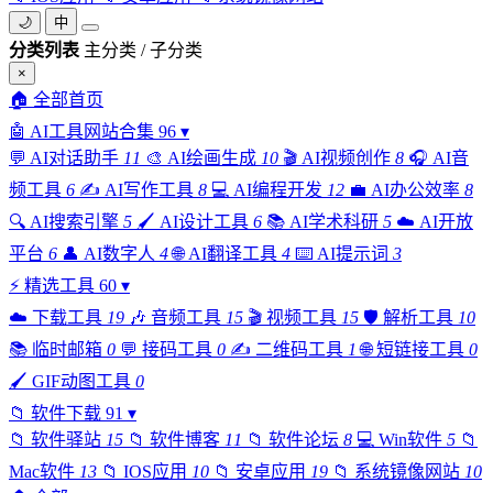
🌙
中
分类列表
主分类 / 子分类
×
🏠
全部首页
🤖
AI工具网站合集
96
▾
💬
AI对话助手
11
🎨
AI绘画生成
10
🎬
AI视频创作
8
🎧
AI音
频工具
6
✍️
AI写作工具
8
💻
AI编程开发
12
💼
AI办公效率
8
🔍
AI搜索引擎
5
🖌️
AI设计工具
6
📚
AI学术科研
5
☁️
AI开放
平台
6
👤
AI数字人
4
🌐
AI翻译工具
4
⌨️
AI提示词
3
⚡
精选工具
60
▾
☁️
下载工具
19
🎶
音频工具
15
🎬
视频工具
15
🛡️
解析工具
10
📚
临时邮箱
0
💬
接码工具
0
✍️
二维码工具
1
🌐
短链接工具
0
🖌️
GIF动图工具
0
📁
软件下载
91
▾
📁
软件驿站
15
📁
软件博客
11
📁
软件论坛
8
💻
Win软件
5
📁
Mac软件
13
📁
IOS应用
10
📁
安卓应用
19
📁
系统镜像网站
10