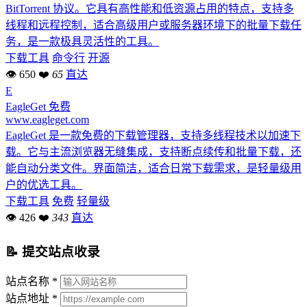
BitTorrent 协议。它具有高性能和低资源占用的特点，支持多
线程和远程控制，适合高级用户或服务器环境下的批量下载任
务，是一款极具灵活性的工具。
下载工具
命令行
开源
👁 650
❤
65
直达
E
EagleGet
免费
www.eagleget.com
EagleGet 是一款免费的下载管理器，支持多线程技术以加速下
载。它与主流浏览器无缝集成，支持断点续传和批量下载，还
能自动分类文件。界面简洁，适合日常下载需求，是轻量级用
户的优选工具。
下载工具
免费
轻量级
👁 426
❤
343
直达
📝 提交站点收录
站点名称 *
站点地址 *