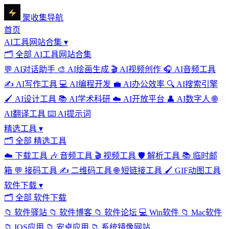
聚收集导航
首页
AI工具网站合集
▾
🗂
全部 AI工具网站合集
💬
AI对话助手
🎨
AI绘画生成
🎬
AI视频创作
🎧
AI音频工具
✍️
AI写作工具
💻
AI编程开发
💼
AI办公效率
🔍
AI搜索引擎
🖌️
AI设计工具
📚
AI学术科研
☁️
AI开放平台
👤
AI数字人
🌐
AI翻译工具
⌨️
AI提示词
精选工具
▾
🗂
全部 精选工具
☁️
下载工具
🎶
音频工具
🎬
视频工具
🛡️
解析工具
📚
临时邮
箱
💬
接码工具
✍️
二维码工具
🌐
短链接工具
🖌️
GIF动图工具
软件下载
▾
🗂
全部 软件下载
📁
软件驿站
📁
软件博客
📁
软件论坛
💻
Win软件
📁
Mac软件
📁
IOS应用
📁
安卓应用
📁
系统镜像网站