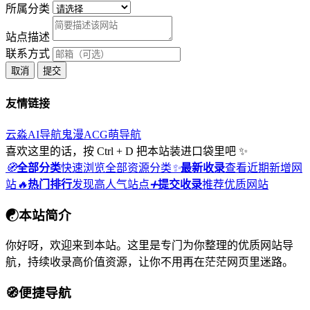
所属分类
站点描述
联系方式
取消
提交
友情链接
云淼AI导航
鬼漫ACG
萌导航
喜欢这里的话，按 Ctrl + D 把本站装进口袋里吧 ✨
🧭
全部分类
快速浏览全部资源分类
✨
最新收录
查看近期新增网
站
🔥
热门排行
发现高人气站点
➕
提交收录
推荐优质网站
☯
本站简介
你好呀，欢迎来到本站。这里是专门为你整理的优质网站导
航，持续收录高价值资源，让你不用再在茫茫网页里迷路。
🧭
便捷导航