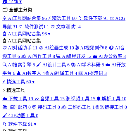
🏠
全部
▾
🗂
全部主分类
🤖
AI工具网站合集
96
⚡
精选工具
60
📁
软件下载
91
🎨
ACG
导航
31
📁
软件测试1
1
💬
文章测试1
4
🤖
AI工具网站合集
96
▾
🤖
AI工具网站合集
💬
AI对话助手
11
🎨
AI绘画生成
10
🎬
AI视频创作
8
🎧
AI音
频工具
6
✍️
AI写作工具
8
💻
AI编程开发
12
💼
AI办公效率
8
🔍
AI搜索引擎
5
🖌️
AI设计工具
6
📚
AI学术科研
5
☁️
AI开放
平台
6
👤
AI数字人
4
🌐
AI翻译工具
4
⌨️
AI提示词
3
⚡
精选工具
60
▾
⚡
精选工具
☁️
下载工具
19
🎶
音频工具
15
🎬
视频工具
15
🛡️
解析工具
10
📚
临时邮箱
0
💬
接码工具
0
✍️
二维码工具
1
🌐
短链接工具
0
🖌️
GIF动图工具
0
📁
软件下载
91
▾