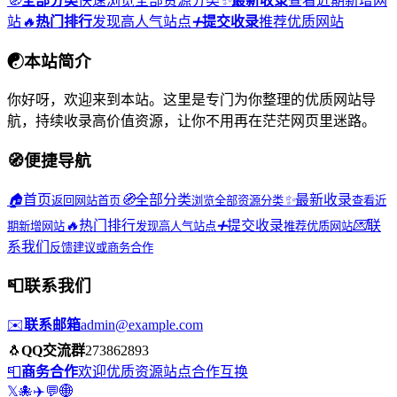
🧭
全部分类
快速浏览全部资源分类
✨
最新收录
查看近期新增网
站
🔥
热门排行
发现高人气站点
➕
提交收录
推荐优质网站
☯
本站简介
你好呀，欢迎来到本站。这里是专门为你整理的优质网站导
航，持续收录高价值资源，让你不用再在茫茫网页里迷路。
🧭
便捷导航
🏠
首页
🧭
全部分类
✨
最新收录
返回网站首页
浏览全部资源分类
查看近
🔥
热门排行
➕
提交收录
💌
联
期新增网站
发现高人气站点
推荐优质网站
系我们
反馈建议或商务合作
📮
联系我们
✉️
联系邮箱
admin@example.com
🐧
QQ交流群
273862893
📮
商务合作
欢迎优质资源站点合作互换
𝕏
🐙
✈️
💬
🌐