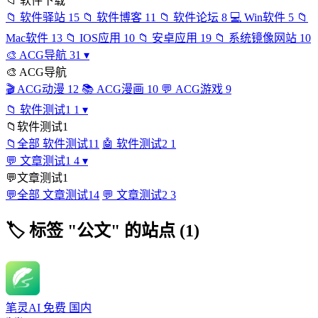
📁
软件下载
📁
软件驿站
15
📁
软件博客
11
📁
软件论坛
8
💻
Win软件
5
📁
Mac软件
13
📁
IOS应用
10
📁
安卓应用
19
📁
系统镜像网站
10
🎨
ACG导航
31
▾
🎨
ACG导航
🎬
ACG动漫
12
📚
ACG漫画
10
💬
ACG游戏
9
📁
软件测试1
1
▾
📁
软件测试1
📁
全部 软件测试1
1
🤖
软件测试2
1
💬
文章测试1
4
▾
💬
文章测试1
💬
全部 文章测试1
4
💬
文章测试2
3
🏷
标签 "公文" 的站点 (1)
笔灵AI
免费
国内