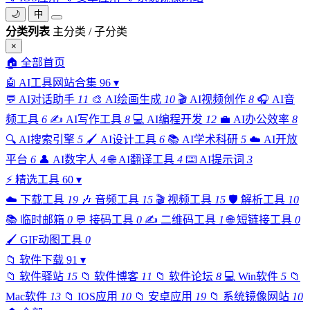
🌙
中
分类列表
主分类 / 子分类
×
🏠
全部首页
🤖
AI工具网站合集
96
▾
💬
AI对话助手
11
🎨
AI绘画生成
10
🎬
AI视频创作
8
🎧
AI音
频工具
6
✍️
AI写作工具
8
💻
AI编程开发
12
💼
AI办公效率
8
🔍
AI搜索引擎
5
🖌️
AI设计工具
6
📚
AI学术科研
5
☁️
AI开放
平台
6
👤
AI数字人
4
🌐
AI翻译工具
4
⌨️
AI提示词
3
⚡
精选工具
60
▾
☁️
下载工具
19
🎶
音频工具
15
🎬
视频工具
15
🛡️
解析工具
10
📚
临时邮箱
0
💬
接码工具
0
✍️
二维码工具
1
🌐
短链接工具
0
🖌️
GIF动图工具
0
📁
软件下载
91
▾
📁
软件驿站
15
📁
软件博客
11
📁
软件论坛
8
💻
Win软件
5
📁
Mac软件
13
📁
IOS应用
10
📁
安卓应用
19
📁
系统镜像网站
10