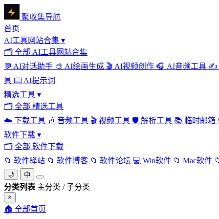
聚收集导航
首页
AI工具网站合集
▾
🗂
全部 AI工具网站合集
💬
AI对话助手
🎨
AI绘画生成
🎬
AI视频创作
🎧
AI音频工具
✍️
具
⌨️
AI提示词
精选工具
▾
🗂
全部 精选工具
☁️
下载工具
🎶
音频工具
🎬
视频工具
🛡️
解析工具
📚
临时邮箱
软件下载
▾
🗂
全部 软件下载
📁
软件驿站
📁
软件博客
📁
软件论坛
💻
Win软件
📁
Mac软件

🌙
中
分类列表
主分类 / 子分类
×
🏠
全部首页