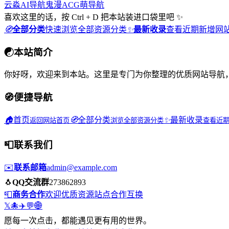
云淼AI导航
鬼漫ACG
萌导航
喜欢这里的话，按 Ctrl + D 把本站装进口袋里吧 ✨
🧭
全部分类
快速浏览全部资源分类
✨
最新收录
查看近期新增网
☯
本站简介
你好呀，欢迎来到本站。这里是专门为你整理的优质网站导航
🧭
便捷导航
🏠
首页
🧭
全部分类
✨
最新收录
返回网站首页
浏览全部资源分类
查看近
📮
联系我们
✉️
联系邮箱
admin@example.com
🐧
QQ交流群
273862893
📮
商务合作
欢迎优质资源站点合作互换
𝕏
🐙
✈️
💬
🌐
愿每一次点击，都能遇见更有用的世界。