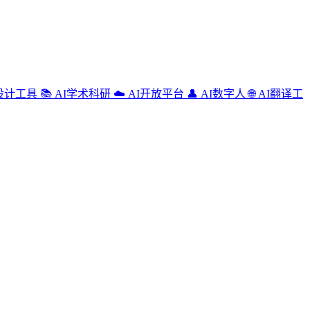
设计工具
📚
AI学术科研
☁️
AI开放平台
👤
AI数字人
🌐
AI翻译工