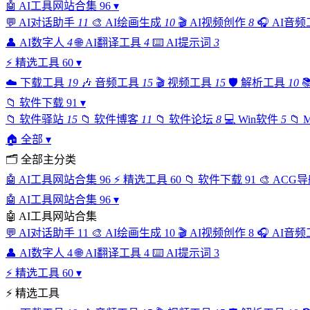
🤖
AI工具网站合集
96
▾
💬
AI对话助手
11
🎨
AI绘画生成
10
🎬
AI视频创作
8
🎧
AI音频
👤
AI数字人
4
🌐
AI翻译工具
4
⌨️
AI提示词
3
⚡
精选工具
60
▾
☁️
下载工具
19
🎶
音频工具
15
🎬
视频工具
15
🛡️
解析工具
10

📁
软件下载
91
▾
📁
软件驿站
15
📁
软件博客
11
📁
软件论坛
8
💻
Win软件
5
📁
🏠
全部
▾
🗂
全部主分类
🤖
AI工具网站合集
96
⚡
精选工具
60
📁
软件下载
91
🎨
ACG导
🤖
AI工具网站合集
96
▾
🤖
AI工具网站合集
💬
AI对话助手
11
🎨
AI绘画生成
10
🎬
AI视频创作
8
🎧
AI音频
👤
AI数字人
4
🌐
AI翻译工具
4
⌨️
AI提示词
3
⚡
精选工具
60
▾
⚡
精选工具