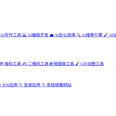
AI写作工具
💻
AI编程开发
💼
AI办公效率
🔍
AI搜索引擎
🖌️
AI
💬
接码工具
✍️
二维码工具
🌐
短链接工具
🖌️
GIF动图工具

IOS应用
📁
安卓应用
📁
系统镜像网站