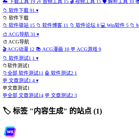
☁️
下载工具
19
🎶
音频工具
15
🎬
视频工具
15
🛡️
解析工具
10

📁
软件下载
91
▾
📁
软件下载
📁
软件驿站
15
📁
软件博客
11
📁
软件论坛
8
💻
Win软件
5
📁
🎨
ACG导航
31
▾
🎨
ACG导航
🎬
ACG动漫
12
📚
ACG漫画
10
💬
ACG游戏
9
📁
软件测试1
1
▾
📁
软件测试1
📁
全部 软件测试1
1
🤖
软件测试2
1
💬
文章测试1
4
▾
💬
文章测试1
💬
全部 文章测试1
4
💬
文章测试2
3
🏷
标签 "内容生成" 的站点 (1)