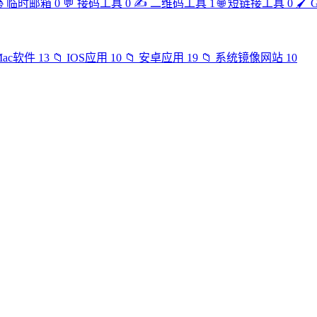

临时邮箱
0
💬
接码工具
0
✍️
二维码工具
1
🌐
短链接工具
0
🖌️
Mac软件
13
📁
IOS应用
10
📁
安卓应用
19
📁
系统镜像网站
10