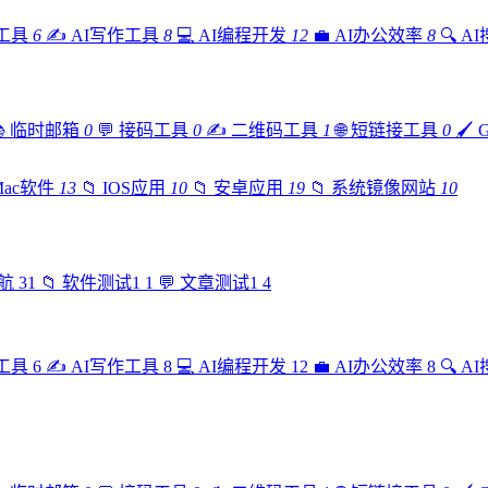
工具
6
✍️
AI写作工具
8
💻
AI编程开发
12
💼
AI办公效率
8
🔍
A

临时邮箱
0
💬
接码工具
0
✍️
二维码工具
1
🌐
短链接工具
0
🖌️
Mac软件
13
📁
IOS应用
10
📁
安卓应用
19
📁
系统镜像网站
10
航
31
📁
软件测试1
1
💬
文章测试1
4
工具
6
✍️
AI写作工具
8
💻
AI编程开发
12
💼
AI办公效率
8
🔍
A