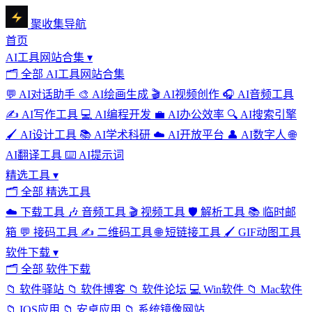
聚收集导航
首页
AI工具网站合集
▾
🗂
全部 AI工具网站合集
💬
AI对话助手
🎨
AI绘画生成
🎬
AI视频创作
🎧
AI音频工具
✍️
AI写作工具
💻
AI编程开发
💼
AI办公效率
🔍
AI搜索引擎
🖌️
AI设计工具
📚
AI学术科研
☁️
AI开放平台
👤
AI数字人
🌐
AI翻译工具
⌨️
AI提示词
精选工具
▾
🗂
全部 精选工具
☁️
下载工具
🎶
音频工具
🎬
视频工具
🛡️
解析工具
📚
临时邮
箱
💬
接码工具
✍️
二维码工具
🌐
短链接工具
🖌️
GIF动图工具
软件下载
▾
🗂
全部 软件下载
📁
软件驿站
📁
软件博客
📁
软件论坛
💻
Win软件
📁
Mac软件
📁
IOS应用
📁
安卓应用
📁
系统镜像网站