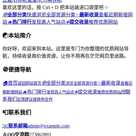
云淼AI导航
鬼漫ACG
萌导航
喜欢这里的话，按 Ctrl + D 把本站装进口袋里吧 ✨
🧭
全部分类
快速浏览全部资源分类
✨
最新收录
查看近期新增网
站
🔥
热门排行
发现高人气站点
➕
提交收录
推荐优质网站
☯
本站简介
你好呀，欢迎来到本站。这里是专门为你整理的优质网站导
航，持续收录高价值资源，让你不用再在茫茫网页里迷路。
🧭
便捷导航
🏠
首页
🧭
全部分类
✨
最新收录
返回网站首页
浏览全部资源分类
查看近
🔥
热门排行
➕
提交收录
💌
联
期新增网站
发现高人气站点
推荐优质网站
系我们
反馈建议或商务合作
📮
联系我们
✉️
联系邮箱
admin@example.com
🐧
QQ交流群
273862893