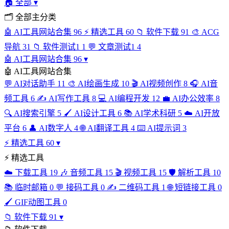
🏠
全部
▾
🗂
全部主分类
🤖
AI工具网站合集
96
⚡
精选工具
60
📁
软件下载
91
🎨
ACG
导航
31
📁
软件测试1
1
💬
文章测试1
4
🤖
AI工具网站合集
96
▾
🤖
AI工具网站合集
💬
AI对话助手
11
🎨
AI绘画生成
10
🎬
AI视频创作
8
🎧
AI音
频工具
6
✍️
AI写作工具
8
💻
AI编程开发
12
💼
AI办公效率
8
🔍
AI搜索引擎
5
🖌️
AI设计工具
6
📚
AI学术科研
5
☁️
AI开放
平台
6
👤
AI数字人
4
🌐
AI翻译工具
4
⌨️
AI提示词
3
⚡
精选工具
60
▾
⚡
精选工具
☁️
下载工具
19
🎶
音频工具
15
🎬
视频工具
15
🛡️
解析工具
10
📚
临时邮箱
0
💬
接码工具
0
✍️
二维码工具
1
🌐
短链接工具
0
🖌️
GIF动图工具
0
📁
软件下载
91
▾