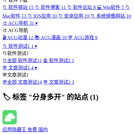
📁
软件下载
📁
软件驿站
15
📁
软件博客
11
📁
软件论坛
8
💻
Win软件
5
📁
Mac软件
13
📁
IOS应用
10
📁
安卓应用
19
📁
系统镜像网站
10
🎨
ACG导航
31
▾
🎨
ACG导航
🎬
ACG动漫
12
📚
ACG漫画
10
💬
ACG游戏
9
📁
软件测试1
1
▾
📁
软件测试1
📁
全部 软件测试1
1
🤖
软件测试2
1
💬
文章测试1
4
▾
💬
文章测试1
💬
全部 文章测试1
4
💬
文章测试2
3
🏷
标签 "分身多开" 的站点 (1)
应用隐藏王
免费
国内