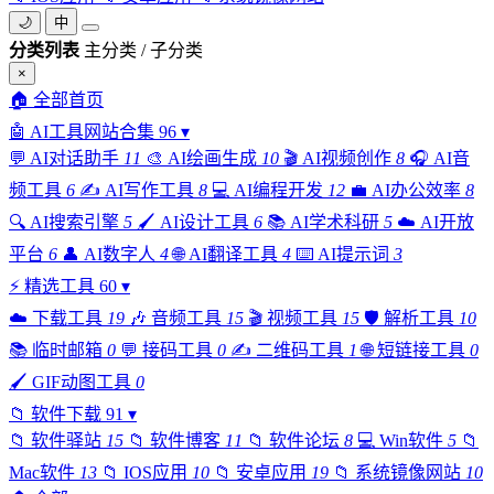
🌙
中
分类列表
主分类 / 子分类
×
🏠
全部首页
🤖
AI工具网站合集
96
▾
💬
AI对话助手
11
🎨
AI绘画生成
10
🎬
AI视频创作
8
🎧
AI音
频工具
6
✍️
AI写作工具
8
💻
AI编程开发
12
💼
AI办公效率
8
🔍
AI搜索引擎
5
🖌️
AI设计工具
6
📚
AI学术科研
5
☁️
AI开放
平台
6
👤
AI数字人
4
🌐
AI翻译工具
4
⌨️
AI提示词
3
⚡
精选工具
60
▾
☁️
下载工具
19
🎶
音频工具
15
🎬
视频工具
15
🛡️
解析工具
10
📚
临时邮箱
0
💬
接码工具
0
✍️
二维码工具
1
🌐
短链接工具
0
🖌️
GIF动图工具
0
📁
软件下载
91
▾
📁
软件驿站
15
📁
软件博客
11
📁
软件论坛
8
💻
Win软件
5
📁
Mac软件
13
📁
IOS应用
10
📁
安卓应用
19
📁
系统镜像网站
10