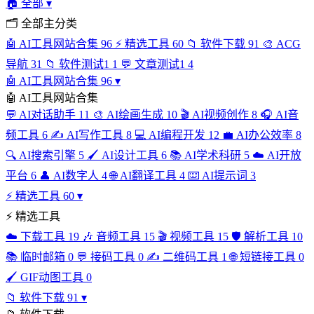
🏠
全部
▾
🗂
全部主分类
🤖
AI工具网站合集
96
⚡
精选工具
60
📁
软件下载
91
🎨
ACG
导航
31
📁
软件测试1
1
💬
文章测试1
4
🤖
AI工具网站合集
96
▾
🤖
AI工具网站合集
💬
AI对话助手
11
🎨
AI绘画生成
10
🎬
AI视频创作
8
🎧
AI音
频工具
6
✍️
AI写作工具
8
💻
AI编程开发
12
💼
AI办公效率
8
🔍
AI搜索引擎
5
🖌️
AI设计工具
6
📚
AI学术科研
5
☁️
AI开放
平台
6
👤
AI数字人
4
🌐
AI翻译工具
4
⌨️
AI提示词
3
⚡
精选工具
60
▾
⚡
精选工具
☁️
下载工具
19
🎶
音频工具
15
🎬
视频工具
15
🛡️
解析工具
10
📚
临时邮箱
0
💬
接码工具
0
✍️
二维码工具
1
🌐
短链接工具
0
🖌️
GIF动图工具
0
📁
软件下载
91
▾