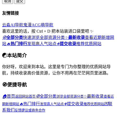
取消
提交
友情链接
云淼AI导航
鬼漫ACG
萌导航
喜欢这里的话，按 Ctrl + D 把本站装进口袋里吧 ✨
🧭
全部分类
快速浏览全部资源分类
✨
最新收录
查看近期新增网
站
🔥
热门排行
发现高人气站点
➕
提交收录
推荐优质网站
☯
本站简介
你好呀，欢迎来到本站。这里是专门为你整理的优质网站导
航，持续收录高价值资源，让你不用再在茫茫网页里迷路。
🧭
便捷导航
🏠
首页
🧭
全部分类
✨
最新收录
返回网站首页
浏览全部资源分类
查看近
🔥
热门排行
➕
提交收录
💌
联
期新增网站
发现高人气站点
推荐优质网站
系我们
反馈建议或商务合作