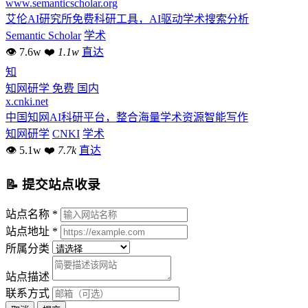
www.semanticscholar.org
艾伦AI研究所免费科研工具，AI驱动学术搜索分析
Semantic Scholar
学术
👁 7.6w
❤
1.1w
直达
知
知网研学
免费
国内
x.cnki.net
中国知网AI科研平台，整合海量学术资源智能写作
知网研学
CNKI
学术
👁 5.1w
❤
7.7k
直达
📝 提交站点收录
站点名称 *
站点地址 *
所属分类
站点描述
联系方式