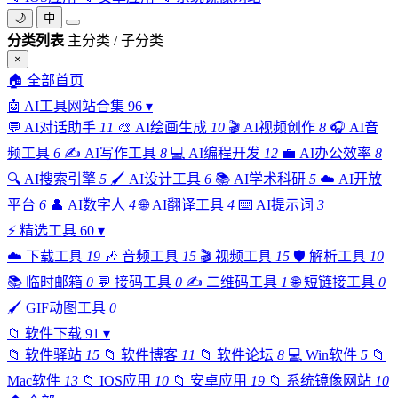
🌙
中
分类列表
主分类 / 子分类
×
🏠
全部首页
🤖
AI工具网站合集
96
▾
💬
AI对话助手
11
🎨
AI绘画生成
10
🎬
AI视频创作
8
🎧
AI音
频工具
6
✍️
AI写作工具
8
💻
AI编程开发
12
💼
AI办公效率
8
🔍
AI搜索引擎
5
🖌️
AI设计工具
6
📚
AI学术科研
5
☁️
AI开放
平台
6
👤
AI数字人
4
🌐
AI翻译工具
4
⌨️
AI提示词
3
⚡
精选工具
60
▾
☁️
下载工具
19
🎶
音频工具
15
🎬
视频工具
15
🛡️
解析工具
10
📚
临时邮箱
0
💬
接码工具
0
✍️
二维码工具
1
🌐
短链接工具
0
🖌️
GIF动图工具
0
📁
软件下载
91
▾
📁
软件驿站
15
📁
软件博客
11
📁
软件论坛
8
💻
Win软件
5
📁
Mac软件
13
📁
IOS应用
10
📁
安卓应用
19
📁
系统镜像网站
10