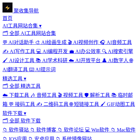
聚收集导航
首页
AI工具网站合集
▾
🗂
全部 AI工具网站合集
💬
AI对话助手
🎨
AI绘画生成
🎬
AI视频创作
🎧
AI音频工具
✍️
AI写作工具
💻
AI编程开发
💼
AI办公效率
🔍
AI搜索引擎
🖌️
AI设计工具
📚
AI学术科研
☁️
AI开放平台
👤
AI数字人
🌐
AI翻译工具
⌨️
AI提示词
精选工具
▾
🗂
全部 精选工具
☁️
下载工具
🎶
音频工具
🎬
视频工具
🛡️
解析工具
📚
临时邮
箱
💬
接码工具
✍️
二维码工具
🌐
短链接工具
🖌️
GIF动图工具
软件下载
▾
🗂
全部 软件下载
📁
软件驿站
📁
软件博客
📁
软件论坛
💻
Win软件
📁
Mac软件
📁
IOS应用
📁
安卓应用
📁
系统镜像网站