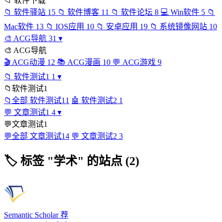
📁
软件下载
📁
软件驿站
15
📁
软件博客
11
📁
软件论坛
8
💻
Win软件
5
📁
Mac软件
13
📁
IOS应用
10
📁
安卓应用
19
📁
系统镜像网站
10
🎨
ACG导航
31
▾
🎨
ACG导航
🎬
ACG动漫
12
📚
ACG漫画
10
💬
ACG游戏
9
📁
软件测试1
1
▾
📁
软件测试1
📁
全部 软件测试1
1
🤖
软件测试2
1
💬
文章测试1
4
▾
💬
文章测试1
💬
全部 文章测试1
4
💬
文章测试2
3
🏷
标签 "学术" 的站点 (2)
Semantic Scholar
荐