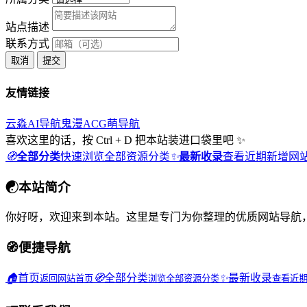
站点描述
联系方式
取消
提交
友情链接
云淼AI导航
鬼漫ACG
萌导航
喜欢这里的话，按 Ctrl + D 把本站装进口袋里吧 ✨
🧭
全部分类
快速浏览全部资源分类
✨
最新收录
查看近期新增网
☯
本站简介
你好呀，欢迎来到本站。这里是专门为你整理的优质网站导航
🧭
便捷导航
🏠
首页
🧭
全部分类
✨
最新收录
返回网站首页
浏览全部资源分类
查看近