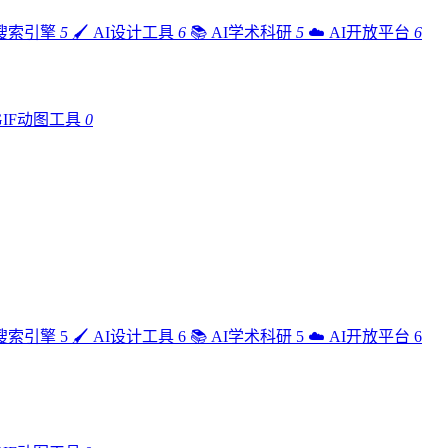
I搜索引擎
5
🖌️
AI设计工具
6
📚
AI学术科研
5
☁️
AI开放平台
6
GIF动图工具
0
I搜索引擎
5
🖌️
AI设计工具
6
📚
AI学术科研
5
☁️
AI开放平台
6