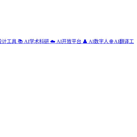
设计工具
📚
AI学术科研
☁️
AI开放平台
👤
AI数字人
🌐
AI翻译工