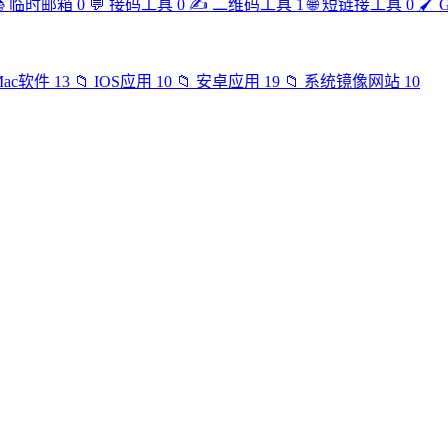

临时邮箱
0
💬
接码工具
0
✍️
二维码工具
1
🌐
短链接工具
0
🖌️
Mac软件
13
📁
IOS应用
10
📁
安卓应用
19
📁
系统镜像网站
10