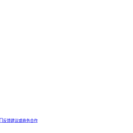
们
反馈建议或商务合作