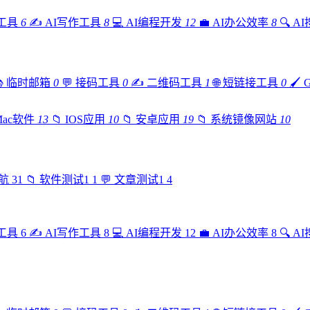
工具
6
✍️
AI写作工具
8
💻
AI编程开发
12
💼
AI办公效率
8
🔍
A

临时邮箱
0
💬
接码工具
0
✍️
二维码工具
1
🌐
短链接工具
0
🖌️
Mac软件
13
📁
IOS应用
10
📁
安卓应用
19
📁
系统镜像网站
10
航
31
📁
软件测试1
1
💬
文章测试1
4
工具
6
✍️
AI写作工具
8
💻
AI编程开发
12
💼
AI办公效率
8
🔍
A