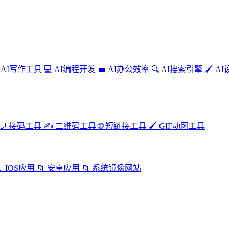
AI写作工具
💻
AI编程开发
💼
AI办公效率
🔍
AI搜索引擎
🖌️
AI
💬
接码工具
✍️
二维码工具
🌐
短链接工具
🖌️
GIF动图工具

IOS应用
📁
安卓应用
📁
系统镜像网站