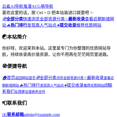
云淼AI导航
鬼漫ACG
萌导航
喜欢这里的话，按 Ctrl + D 把本站装进口袋里吧 ✨
🧭
全部分类
快速浏览全部资源分类
✨
最新收录
查看近期新增网
站
🔥
热门排行
发现高人气站点
➕
提交收录
推荐优质网站
☯
本站简介
你好呀，欢迎来到本站。这里是专门为你整理的优质网站导
航，持续收录高价值资源，让你不用再在茫茫网页里迷路。
🧭
便捷导航
🏠
首页
🧭
全部分类
✨
最新收录
返回网站首页
浏览全部资源分类
查看近
🔥
热门排行
➕
提交收录
💌
联
期新增网站
发现高人气站点
推荐优质网站
系我们
反馈建议或商务合作
📮
联系我们
✉️
联系邮箱
admin@example.com