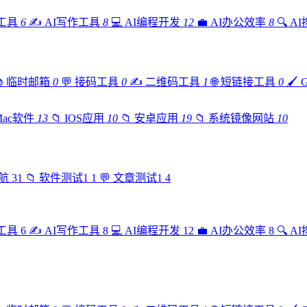
工具
6
✍️
AI写作工具
8
💻
AI编程开发
12
💼
AI办公效率
8
🔍
A

临时邮箱
0
💬
接码工具
0
✍️
二维码工具
1
🌐
短链接工具
0
🖌️
Mac软件
13
📁
IOS应用
10
📁
安卓应用
19
📁
系统镜像网站
10
航
31
📁
软件测试1
1
💬
文章测试1
4
工具
6
✍️
AI写作工具
8
💻
AI编程开发
12
💼
AI办公效率
8
🔍
A