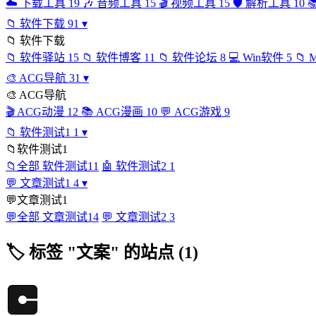
☁️
下载工具
19
🎶
音频工具
15
🎬
视频工具
15
🛡️
解析工具
10

📁
软件下载
91
▾
📁
软件下载
📁
软件驿站
15
📁
软件博客
11
📁
软件论坛
8
💻
Win软件
5
📁
🎨
ACG导航
31
▾
🎨
ACG导航
🎬
ACG动漫
12
📚
ACG漫画
10
💬
ACG游戏
9
📁
软件测试1
1
▾
📁
软件测试1
📁
全部 软件测试1
1
🤖
软件测试2
1
💬
文章测试1
4
▾
💬
文章测试1
💬
全部 文章测试1
4
💬
文章测试2
3
🏷
标签 "文案" 的站点 (1)