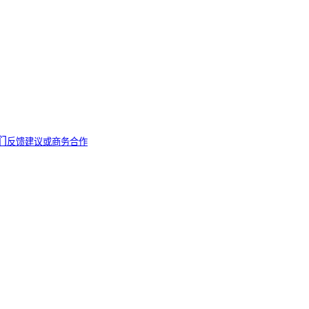
们
反馈建议或商务合作