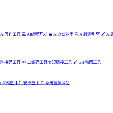
AI写作工具
💻
AI编程开发
💼
AI办公效率
🔍
AI搜索引擎
🖌️
AI
💬
接码工具
✍️
二维码工具
🌐
短链接工具
🖌️
GIF动图工具

IOS应用
📁
安卓应用
📁
系统镜像网站