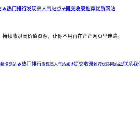
站
🔥
热门排行
发现高人气站点
➕
提交收录
推荐优质网站
，持续收录高价值资源，让你不用再在茫茫网页里迷路。
🔥
热门排行
➕
提交收录
💌
联系我
期新增网站
发现高人气站点
推荐优质网站