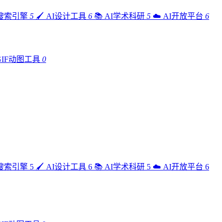
I搜索引擎
5
🖌️
AI设计工具
6
📚
AI学术科研
5
☁️
AI开放平台
6
GIF动图工具
0
I搜索引擎
5
🖌️
AI设计工具
6
📚
AI学术科研
5
☁️
AI开放平台
6