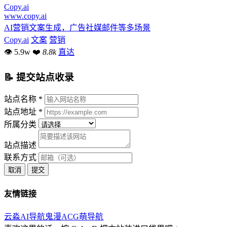
Copy.ai
www.copy.ai
AI营销文案生成，广告社媒邮件等多场景
Copy.ai
文案
营销
👁 5.9w
❤
8.8k
直达
📝 提交站点收录
站点名称 *
站点地址 *
所属分类
站点描述
联系方式
取消
提交
友情链接
云淼AI导航
鬼漫ACG
萌导航