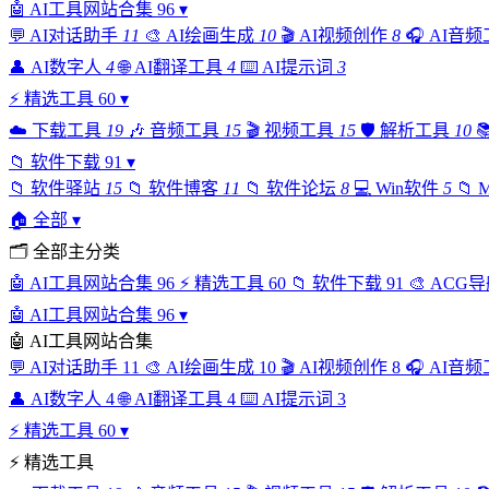
🤖
AI工具网站合集
96
▾
💬
AI对话助手
11
🎨
AI绘画生成
10
🎬
AI视频创作
8
🎧
AI音频
👤
AI数字人
4
🌐
AI翻译工具
4
⌨️
AI提示词
3
⚡
精选工具
60
▾
☁️
下载工具
19
🎶
音频工具
15
🎬
视频工具
15
🛡️
解析工具
10

📁
软件下载
91
▾
📁
软件驿站
15
📁
软件博客
11
📁
软件论坛
8
💻
Win软件
5
📁
🏠
全部
▾
🗂
全部主分类
🤖
AI工具网站合集
96
⚡
精选工具
60
📁
软件下载
91
🎨
ACG导
🤖
AI工具网站合集
96
▾
🤖
AI工具网站合集
💬
AI对话助手
11
🎨
AI绘画生成
10
🎬
AI视频创作
8
🎧
AI音频
👤
AI数字人
4
🌐
AI翻译工具
4
⌨️
AI提示词
3
⚡
精选工具
60
▾
⚡
精选工具