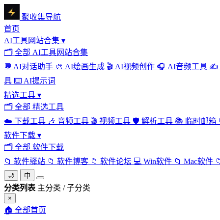
聚收集导航
首页
AI工具网站合集
▾
🗂
全部 AI工具网站合集
💬
AI对话助手
🎨
AI绘画生成
🎬
AI视频创作
🎧
AI音频工具
✍️
具
⌨️
AI提示词
精选工具
▾
🗂
全部 精选工具
☁️
下载工具
🎶
音频工具
🎬
视频工具
🛡️
解析工具
📚
临时邮箱
软件下载
▾
🗂
全部 软件下载
📁
软件驿站
📁
软件博客
📁
软件论坛
💻
Win软件
📁
Mac软件

🌙
中
分类列表
主分类 / 子分类
×
🏠
全部首页