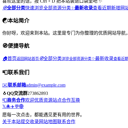
喜欢这里的话，按 Ctrl + D 把本站装进口袋里吧 ✨
🧭
全部分类
快速浏览全部资源分类
✨
最新收录
查看近期新增网
☯
本站简介
你好呀，欢迎来到本站。这里是专门为你整理的优质网站导航
🧭
便捷导航
🏠
首页
🧭
全部分类
✨
最新收录
返回网站首页
浏览全部资源分类
查看近
📮
联系我们
✉️
联系邮箱
admin@example.com
🐧
QQ交流群
273862893
📮
商务合作
欢迎优质资源站点合作互换
𝕏
🐙
✈️
💬
🌐
愿每一次点击，都能遇见更有用的世界。
关于本站
提交收录
网站地图
联系合作