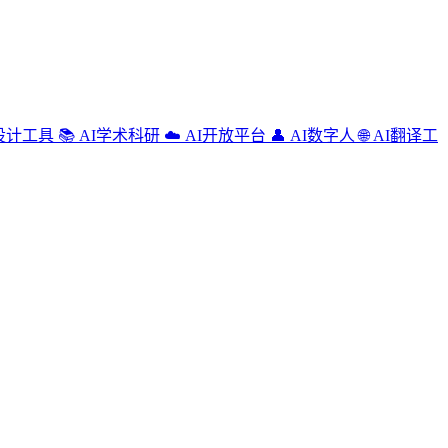
设计工具
📚
AI学术科研
☁️
AI开放平台
👤
AI数字人
🌐
AI翻译工