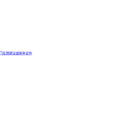
们
反馈建议或商务合作