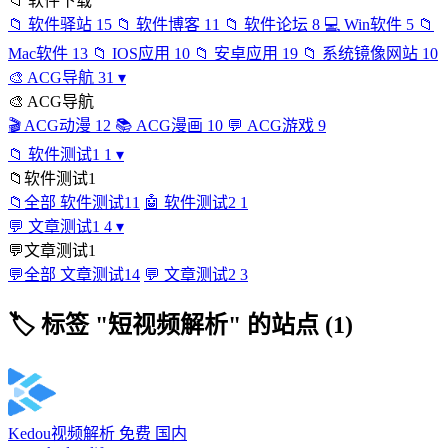
📁
软件下载
📁
软件驿站
15
📁
软件博客
11
📁
软件论坛
8
💻
Win软件
5
📁
Mac软件
13
📁
IOS应用
10
📁
安卓应用
19
📁
系统镜像网站
10
🎨
ACG导航
31
▾
🎨
ACG导航
🎬
ACG动漫
12
📚
ACG漫画
10
💬
ACG游戏
9
📁
软件测试1
1
▾
📁
软件测试1
📁
全部 软件测试1
1
🤖
软件测试2
1
💬
文章测试1
4
▾
💬
文章测试1
💬
全部 文章测试1
4
💬
文章测试2
3
🏷
标签 "短视频解析" 的站点 (1)
Kedou视频解析
免费
国内