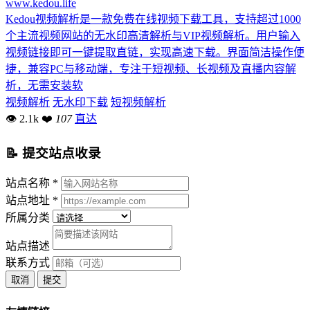
www.kedou.life
Kedou视频解析是一款免费在线视频下载工具，支持超过1000
个主流视频网站的无水印高清解析与VIP视频解析。用户输入
视频链接即可一键提取直链，实现高速下载。界面简洁操作便
捷，兼容PC与移动端，专注于短视频、长视频及直播内容解
析，无需安装软
视频解析
无水印下载
短视频解析
👁 2.1k
❤
107
直达
📝 提交站点收录
站点名称 *
站点地址 *
所属分类
站点描述
联系方式
取消
提交