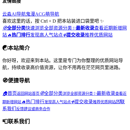
友情链接
云淼AI导航
鬼漫ACG
萌导航
喜欢这里的话，按 Ctrl + D 把本站装进口袋里吧 ✨
🧭
全部分类
快速浏览全部资源分类
✨
最新收录
查看近期新增网
站
🔥
热门排行
发现高人气站点
➕
提交收录
推荐优质网站
☯
本站简介
你好呀，欢迎来到本站。这里是专门为你整理的优质网站导
航，持续收录高价值资源，让你不用再在茫茫网页里迷路。
🧭
便捷导航
🏠
首页
🧭
全部分类
✨
最新收录
返回网站首页
浏览全部资源分类
查看近
🔥
热门排行
➕
提交收录
💌
联
期新增网站
发现高人气站点
推荐优质网站
系我们
反馈建议或商务合作
📮
联系我们