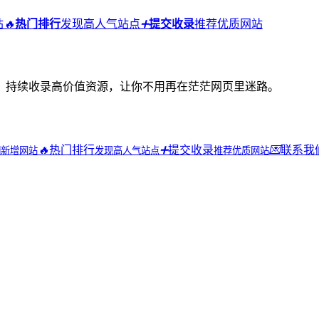
站
🔥
热门排行
发现高人气站点
➕
提交收录
推荐优质网站
，持续收录高价值资源，让你不用再在茫茫网页里迷路。
🔥
热门排行
➕
提交收录
💌
联系我
期新增网站
发现高人气站点
推荐优质网站