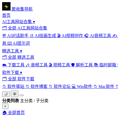
聚收集导航
首页
AI工具网站合集
▾
🗂
全部 AI工具网站合集
💬
AI对话助手
🎨
AI绘画生成
🎬
AI视频创作
🎧
AI音频工具
✍️
具
⌨️
AI提示词
精选工具
▾
🗂
全部 精选工具
☁️
下载工具
🎶
音频工具
🎬
视频工具
🛡️
解析工具
📚
临时邮箱
软件下载
▾
🗂
全部 软件下载
📁
软件驿站
📁
软件博客
📁
软件论坛
💻
Win软件
📁
Mac软件

🌙
中
分类列表
主分类 / 子分类
×
🏠
全部首页