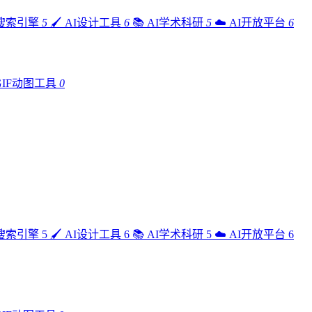
I搜索引擎
5
🖌️
AI设计工具
6
📚
AI学术科研
5
☁️
AI开放平台
6
GIF动图工具
0
I搜索引擎
5
🖌️
AI设计工具
6
📚
AI学术科研
5
☁️
AI开放平台
6