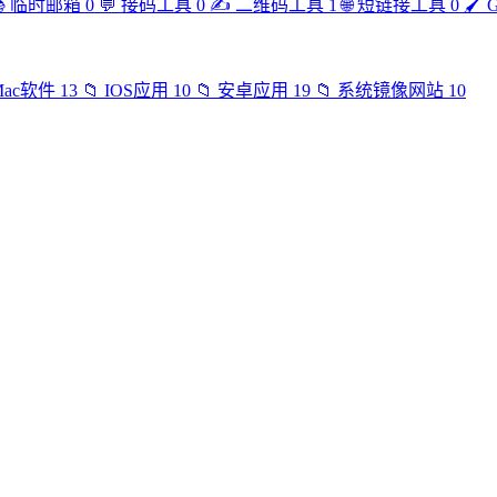

临时邮箱
0
💬
接码工具
0
✍️
二维码工具
1
🌐
短链接工具
0
🖌️
Mac软件
13
📁
IOS应用
10
📁
安卓应用
19
📁
系统镜像网站
10