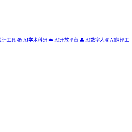
设计工具
📚
AI学术科研
☁️
AI开放平台
👤
AI数字人
🌐
AI翻译工