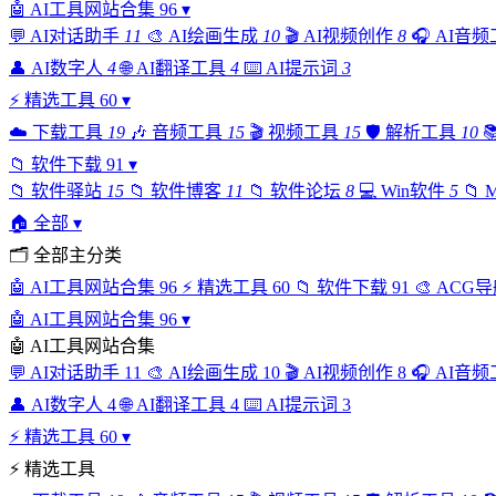
🤖
AI工具网站合集
96
▾
💬
AI对话助手
11
🎨
AI绘画生成
10
🎬
AI视频创作
8
🎧
AI音频
👤
AI数字人
4
🌐
AI翻译工具
4
⌨️
AI提示词
3
⚡
精选工具
60
▾
☁️
下载工具
19
🎶
音频工具
15
🎬
视频工具
15
🛡️
解析工具
10

📁
软件下载
91
▾
📁
软件驿站
15
📁
软件博客
11
📁
软件论坛
8
💻
Win软件
5
📁
🏠
全部
▾
🗂
全部主分类
🤖
AI工具网站合集
96
⚡
精选工具
60
📁
软件下载
91
🎨
ACG导
🤖
AI工具网站合集
96
▾
🤖
AI工具网站合集
💬
AI对话助手
11
🎨
AI绘画生成
10
🎬
AI视频创作
8
🎧
AI音频
👤
AI数字人
4
🌐
AI翻译工具
4
⌨️
AI提示词
3
⚡
精选工具
60
▾
⚡
精选工具