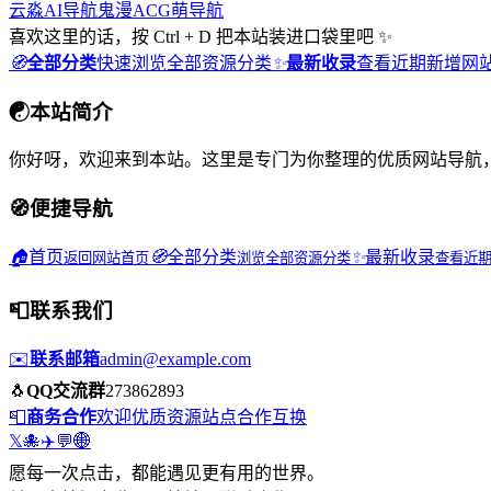
云淼AI导航
鬼漫ACG
萌导航
喜欢这里的话，按 Ctrl + D 把本站装进口袋里吧 ✨
🧭
全部分类
快速浏览全部资源分类
✨
最新收录
查看近期新增网
☯
本站简介
你好呀，欢迎来到本站。这里是专门为你整理的优质网站导航
🧭
便捷导航
🏠
首页
🧭
全部分类
✨
最新收录
返回网站首页
浏览全部资源分类
查看近
📮
联系我们
✉️
联系邮箱
admin@example.com
🐧
QQ交流群
273862893
📮
商务合作
欢迎优质资源站点合作互换
𝕏
🐙
✈️
💬
🌐
愿每一次点击，都能遇见更有用的世界。