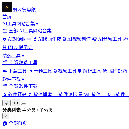
聚收集导航
首页
AI工具网站合集
▾
🗂
全部 AI工具网站合集
💬
AI对话助手
🎨
AI绘画生成
🎬
AI视频创作
🎧
AI音频工具
✍️
具
⌨️
AI提示词
精选工具
▾
🗂
全部 精选工具
☁️
下载工具
🎶
音频工具
🎬
视频工具
🛡️
解析工具
📚
临时邮箱
软件下载
▾
🗂
全部 软件下载
📁
软件驿站
📁
软件博客
📁
软件论坛
💻
Win软件
📁
Mac软件

🌙
中
分类列表
主分类 / 子分类
×
🏠
全部首页