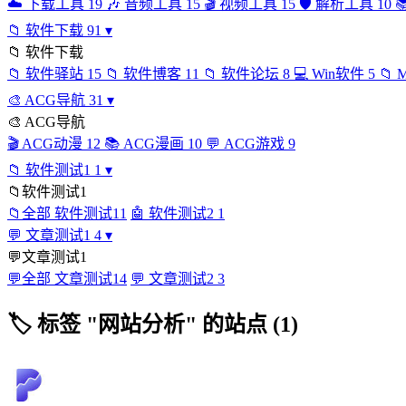
☁️
下载工具
19
🎶
音频工具
15
🎬
视频工具
15
🛡️
解析工具
10

📁
软件下载
91
▾
📁
软件下载
📁
软件驿站
15
📁
软件博客
11
📁
软件论坛
8
💻
Win软件
5
📁
🎨
ACG导航
31
▾
🎨
ACG导航
🎬
ACG动漫
12
📚
ACG漫画
10
💬
ACG游戏
9
📁
软件测试1
1
▾
📁
软件测试1
📁
全部 软件测试1
1
🤖
软件测试2
1
💬
文章测试1
4
▾
💬
文章测试1
💬
全部 文章测试1
4
💬
文章测试2
3
🏷
标签 "网站分析" 的站点 (1)