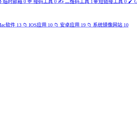

临时邮箱
0
💬
接码工具
0
✍️
二维码工具
1
🌐
短链接工具
0
🖌️
Mac软件
13
📁
IOS应用
10
📁
安卓应用
19
📁
系统镜像网站
10