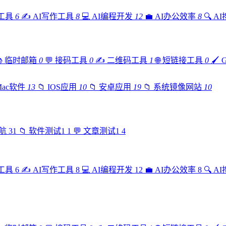
工具
6
✍️
AI写作工具
8
💻
AI编程开发
12
💼
AI办公效率
8
🔍
A

临时邮箱
0
💬
接码工具
0
✍️
二维码工具
1
🌐
短链接工具
0
🖌️
Mac软件
13
📁
IOS应用
10
📁
安卓应用
19
📁
系统镜像网站
10
航
31
📁
软件测试1
1
💬
文章测试1
4
工具
6
✍️
AI写作工具
8
💻
AI编程开发
12
💼
AI办公效率
8
🔍
A