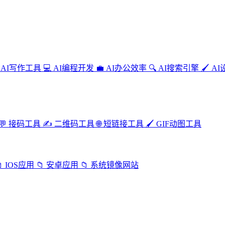
AI写作工具
💻
AI编程开发
💼
AI办公效率
🔍
AI搜索引擎
🖌️
AI
💬
接码工具
✍️
二维码工具
🌐
短链接工具
🖌️
GIF动图工具

IOS应用
📁
安卓应用
📁
系统镜像网站