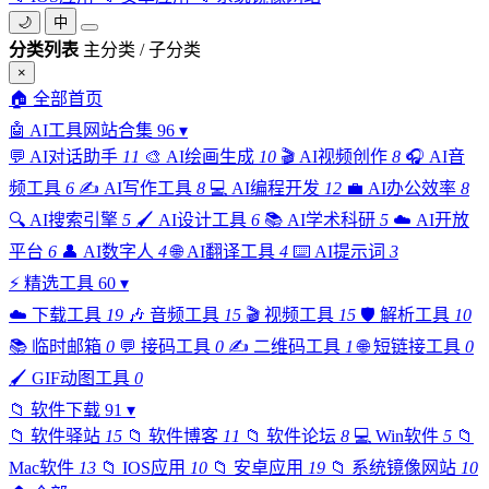
🌙
中
分类列表
主分类 / 子分类
×
🏠
全部首页
🤖
AI工具网站合集
96
▾
💬
AI对话助手
11
🎨
AI绘画生成
10
🎬
AI视频创作
8
🎧
AI音
频工具
6
✍️
AI写作工具
8
💻
AI编程开发
12
💼
AI办公效率
8
🔍
AI搜索引擎
5
🖌️
AI设计工具
6
📚
AI学术科研
5
☁️
AI开放
平台
6
👤
AI数字人
4
🌐
AI翻译工具
4
⌨️
AI提示词
3
⚡
精选工具
60
▾
☁️
下载工具
19
🎶
音频工具
15
🎬
视频工具
15
🛡️
解析工具
10
📚
临时邮箱
0
💬
接码工具
0
✍️
二维码工具
1
🌐
短链接工具
0
🖌️
GIF动图工具
0
📁
软件下载
91
▾
📁
软件驿站
15
📁
软件博客
11
📁
软件论坛
8
💻
Win软件
5
📁
Mac软件
13
📁
IOS应用
10
📁
安卓应用
19
📁
系统镜像网站
10