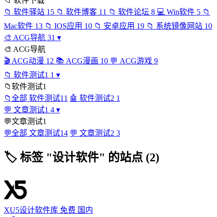
📁
软件下载
📁
软件驿站
15
📁
软件博客
11
📁
软件论坛
8
💻
Win软件
5
📁
Mac软件
13
📁
IOS应用
10
📁
安卓应用
19
📁
系统镜像网站
10
🎨
ACG导航
31
▾
🎨
ACG导航
🎬
ACG动漫
12
📚
ACG漫画
10
💬
ACG游戏
9
📁
软件测试1
1
▾
📁
软件测试1
📁
全部 软件测试1
1
🤖
软件测试2
1
💬
文章测试1
4
▾
💬
文章测试1
💬
全部 文章测试1
4
💬
文章测试2
3
🏷
标签 "设计软件" 的站点 (2)
XU5设计软件库
免费
国内