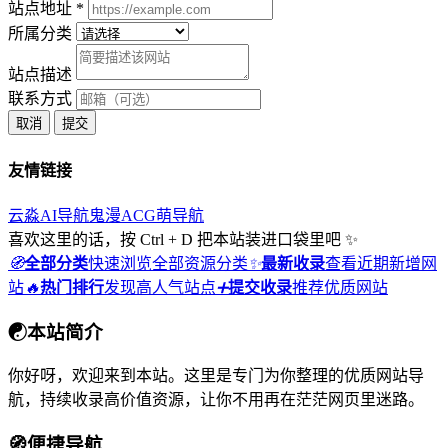
站点地址 *
所属分类
站点描述
联系方式
取消
提交
友情链接
云淼AI导航
鬼漫ACG
萌导航
喜欢这里的话，按 Ctrl + D 把本站装进口袋里吧 ✨
🧭
全部分类
快速浏览全部资源分类
✨
最新收录
查看近期新增网
站
🔥
热门排行
发现高人气站点
➕
提交收录
推荐优质网站
☯
本站简介
你好呀，欢迎来到本站。这里是专门为你整理的优质网站导
航，持续收录高价值资源，让你不用再在茫茫网页里迷路。
🧭
便捷导航