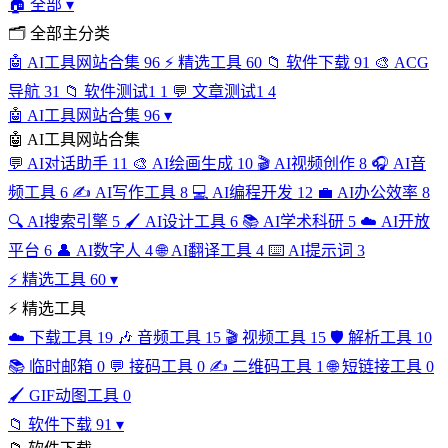
🏠
全部
▾
🗂
全部主分类
🤖
AI工具网站合集
96
⚡
精选工具
60
📁
软件下载
91
🎨
ACG
导航
31
📁
软件测试1
1
💬
文章测试1
4
🤖
AI工具网站合集
96
▾
🤖
AI工具网站合集
💬
AI对话助手
11
🎨
AI绘画生成
10
🎬
AI视频创作
8
🎧
AI音
频工具
6
✍️
AI写作工具
8
💻
AI编程开发
12
💼
AI办公效率
8
🔍
AI搜索引擎
5
🖌️
AI设计工具
6
📚
AI学术科研
5
☁️
AI开放
平台
6
👤
AI数字人
4
🌐
AI翻译工具
4
⌨️
AI提示词
3
⚡
精选工具
60
▾
⚡
精选工具
☁️
下载工具
19
🎶
音频工具
15
🎬
视频工具
15
🛡️
解析工具
10
📚
临时邮箱
0
💬
接码工具
0
✍️
二维码工具
1
🌐
短链接工具
0
🖌️
GIF动图工具
0
📁
软件下载
91
▾