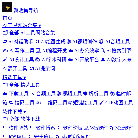
聚收集导航
首页
AI工具网站合集
▾
🗂
全部 AI工具网站合集
💬
AI对话助手
🎨
AI绘画生成
🎬
AI视频创作
🎧
AI音频工具
✍️
AI写作工具
💻
AI编程开发
💼
AI办公效率
🔍
AI搜索引擎
🖌️
AI设计工具
📚
AI学术科研
☁️
AI开放平台
👤
AI数字人
🌐
AI翻译工具
⌨️
AI提示词
精选工具
▾
🗂
全部 精选工具
☁️
下载工具
🎶
音频工具
🎬
视频工具
🛡️
解析工具
📚
临时邮
箱
💬
接码工具
✍️
二维码工具
🌐
短链接工具
🖌️
GIF动图工具
软件下载
▾
🗂
全部 软件下载
📁
软件驿站
📁
软件博客
📁
软件论坛
💻
Win软件
📁
Mac软件
📁
IOS应用
📁
安卓应用
📁
系统镜像网站