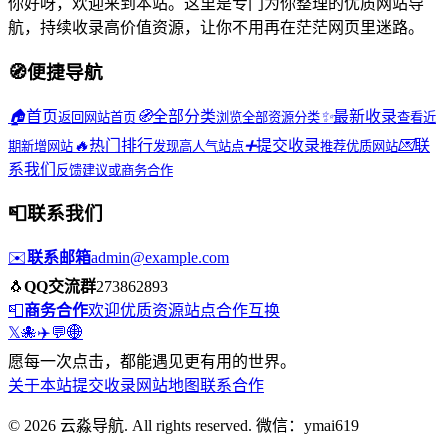
你好呀，欢迎来到本站。这里是专门为你整理的优质网站导
航，持续收录高价值资源，让你不用再在茫茫网页里迷路。
🧭
便捷导航
🏠
首页
🧭
全部分类
✨
最新收录
返回网站首页
浏览全部资源分类
查看近
🔥
热门排行
➕
提交收录
💌
联
期新增网站
发现高人气站点
推荐优质网站
系我们
反馈建议或商务合作
📮
联系我们
✉️
联系邮箱
admin@example.com
🐧
QQ交流群
273862893
📮
商务合作
欢迎优质资源站点合作互换
𝕏
🐙
✈️
💬
🌐
愿每一次点击，都能遇见更有用的世界。
关于本站
提交收录
网站地图
联系合作
© 2026 云淼导航. All rights reserved. 微信：ymai619