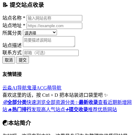
📝 提交站点收录
站点名称 *
站点地址 *
所属分类
站点描述
联系方式
取消
提交
友情链接
云淼AI导航
鬼漫ACG
萌导航
喜欢这里的话，按 Ctrl + D 把本站装进口袋里吧 ✨
🧭
全部分类
快速浏览全部资源分类
✨
最新收录
查看近期新增网
站
🔥
热门排行
发现高人气站点
➕
提交收录
推荐优质网站
☯
本站简介