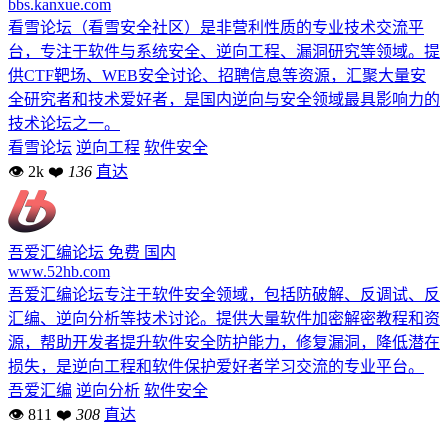
bbs.kanxue.com
看雪论坛（看雪安全社区）是非营利性质的专业技术交流平
台，专注于软件与系统安全、逆向工程、漏洞研究等领域。提
供CTF靶场、WEB安全讨论、招聘信息等资源，汇聚大量安
全研究者和技术爱好者，是国内逆向与安全领域最具影响力的
技术论坛之一。
看雪论坛
逆向工程
软件安全
👁 2k
❤
136
直达
吾爱汇编论坛
免费
国内
www.52hb.com
吾爱汇编论坛专注于软件安全领域，包括防破解、反调试、反
汇编、逆向分析等技术讨论。提供大量软件加密解密教程和资
源，帮助开发者提升软件安全防护能力，修复漏洞，降低潜在
损失，是逆向工程和软件保护爱好者学习交流的专业平台。
吾爱汇编
逆向分析
软件安全
👁 811
❤
308
直达