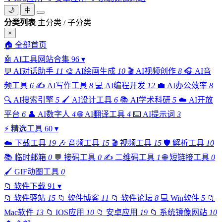
🌙
中
分类列表
主分类 / 子分类
×
🏠
全部首页
🤖
AI工具网站合集
96
▾
💬
AI对话助手
11
🎨
AI绘画生成
10
🎬
AI视频创作
8
🎧
AI音
频工具
6
✍️
AI写作工具
8
💻
AI编程开发
12
💼
AI办公效率
8
🔍
AI搜索引擎
5
🖌️
AI设计工具
6
📚
AI学术科研
5
☁️
AI开放
平台
6
👤
AI数字人
4
🌐
AI翻译工具
4
⌨️
AI提示词
3
⚡
精选工具
60
▾
☁️
下载工具
19
🎶
音频工具
15
🎬
视频工具
15
🛡️
解析工具
10
📚
临时邮箱
0
💬
接码工具
0
✍️
二维码工具
1
🌐
短链接工具
0
🖌️
GIF动图工具
0
📁
软件下载
91
▾
📁
软件驿站
15
📁
软件博客
11
📁
软件论坛
8
💻
Win软件
5
📁
Mac软件
13
📁
IOS应用
10
📁
安卓应用
19
📁
系统镜像网站
10