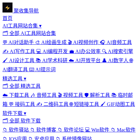
聚收集导航
首页
AI工具网站合集
▾
🗂
全部 AI工具网站合集
💬
AI对话助手
🎨
AI绘画生成
🎬
AI视频创作
🎧
AI音频工具
✍️
AI写作工具
💻
AI编程开发
💼
AI办公效率
🔍
AI搜索引擎
🖌️
AI设计工具
📚
AI学术科研
☁️
AI开放平台
👤
AI数字人
🌐
AI翻译工具
⌨️
AI提示词
精选工具
▾
🗂
全部 精选工具
☁️
下载工具
🎶
音频工具
🎬
视频工具
🛡️
解析工具
📚
临时邮
箱
💬
接码工具
✍️
二维码工具
🌐
短链接工具
🖌️
GIF动图工具
软件下载
▾
🗂
全部 软件下载
📁
软件驿站
📁
软件博客
📁
软件论坛
💻
Win软件
📁
Mac软件
📁
IOS应用
📁
安卓应用
📁
系统镜像网站