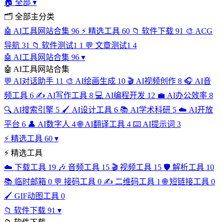
🏠
全部
▾
🗂
全部主分类
🤖
AI工具网站合集
96
⚡
精选工具
60
📁
软件下载
91
🎨
ACG
导航
31
📁
软件测试1
1
💬
文章测试1
4
🤖
AI工具网站合集
96
▾
🤖
AI工具网站合集
💬
AI对话助手
11
🎨
AI绘画生成
10
🎬
AI视频创作
8
🎧
AI音
频工具
6
✍️
AI写作工具
8
💻
AI编程开发
12
💼
AI办公效率
8
🔍
AI搜索引擎
5
🖌️
AI设计工具
6
📚
AI学术科研
5
☁️
AI开放
平台
6
👤
AI数字人
4
🌐
AI翻译工具
4
⌨️
AI提示词
3
⚡
精选工具
60
▾
⚡
精选工具
☁️
下载工具
19
🎶
音频工具
15
🎬
视频工具
15
🛡️
解析工具
10
📚
临时邮箱
0
💬
接码工具
0
✍️
二维码工具
1
🌐
短链接工具
0
🖌️
GIF动图工具
0
📁
软件下载
91
▾