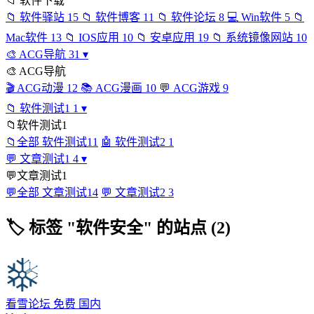
📁
软件下载
📁
软件驿站
15
📁
软件博客
11
📁
软件论坛
8
💻
Win软件
5
📁
Mac软件
13
📁
IOS应用
10
📁
安卓应用
19
📁
系统镜像网站
10
🎨
ACG导航
31
▾
🎨
ACG导航
🎬
ACG动漫
12
📚
ACG漫画
10
💬
ACG游戏
9
📁
软件测试1
1
▾
📁
软件测试1
📁
全部 软件测试1
1
🤖
软件测试2
1
💬
文章测试1
4
▾
💬
文章测试1
💬
全部 文章测试1
4
💬
文章测试2
3
🏷
标签 "软件安全" 的站点 (2)
看雪论坛
免费
国内