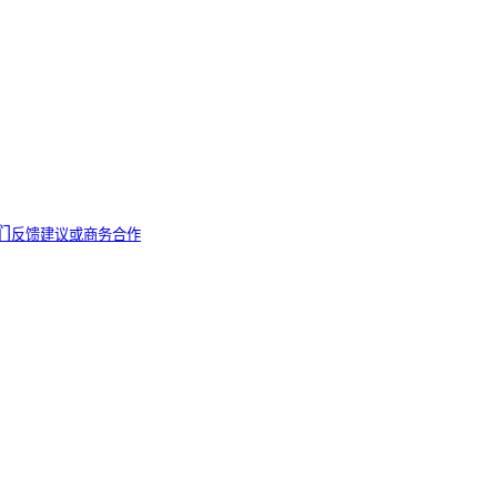
们
反馈建议或商务合作