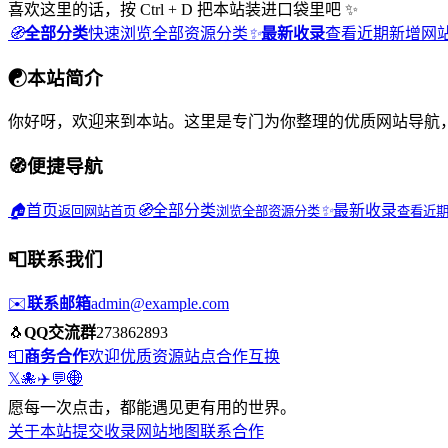
喜欢这里的话，按 Ctrl + D 把本站装进口袋里吧 ✨
🧭
全部分类
快速浏览全部资源分类
✨
最新收录
查看近期新增网
☯
本站简介
你好呀，欢迎来到本站。这里是专门为你整理的优质网站导航
🧭
便捷导航
🏠
首页
🧭
全部分类
✨
最新收录
返回网站首页
浏览全部资源分类
查看近
📮
联系我们
✉️
联系邮箱
admin@example.com
🐧
QQ交流群
273862893
📮
商务合作
欢迎优质资源站点合作互换
𝕏
🐙
✈️
💬
🌐
愿每一次点击，都能遇见更有用的世界。
关于本站
提交收录
网站地图
联系合作