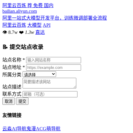
阿里云百炼
荐
免费
国内
bailian.aliyun.com
阿里一站式大模型开发平台，训练微调部署全流程
阿里云百炼
大模型
API
👁 8.7w
❤
1.3w
直达
📝 提交站点收录
站点名称 *
站点地址 *
所属分类
站点描述
联系方式
取消
提交
友情链接
云淼AI导航
鬼漫ACG
萌导航