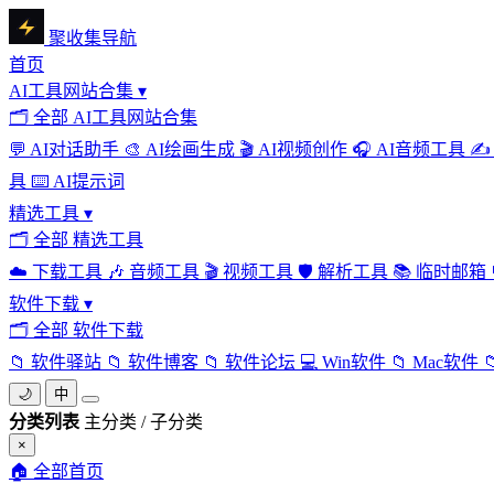
聚收集导航
首页
AI工具网站合集
▾
🗂
全部 AI工具网站合集
💬
AI对话助手
🎨
AI绘画生成
🎬
AI视频创作
🎧
AI音频工具
✍️
具
⌨️
AI提示词
精选工具
▾
🗂
全部 精选工具
☁️
下载工具
🎶
音频工具
🎬
视频工具
🛡️
解析工具
📚
临时邮箱
软件下载
▾
🗂
全部 软件下载
📁
软件驿站
📁
软件博客
📁
软件论坛
💻
Win软件
📁
Mac软件

🌙
中
分类列表
主分类 / 子分类
×
🏠
全部首页