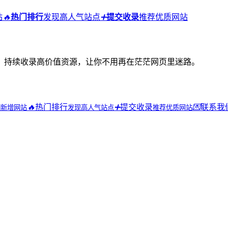
站
🔥
热门排行
发现高人气站点
➕
提交收录
推荐优质网站
，持续收录高价值资源，让你不用再在茫茫网页里迷路。
🔥
热门排行
➕
提交收录
💌
联系我
期新增网站
发现高人气站点
推荐优质网站