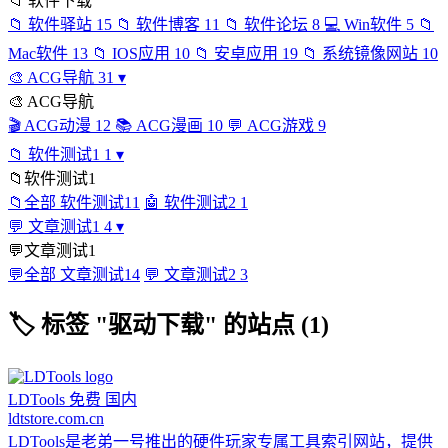
📁
软件下载
📁
软件驿站
15
📁
软件博客
11
📁
软件论坛
8
💻
Win软件
5
📁
Mac软件
13
📁
IOS应用
10
📁
安卓应用
19
📁
系统镜像网站
10
🎨
ACG导航
31
▾
🎨
ACG导航
🎬
ACG动漫
12
📚
ACG漫画
10
💬
ACG游戏
9
📁
软件测试1
1
▾
📁
软件测试1
📁
全部 软件测试1
1
🤖
软件测试2
1
💬
文章测试1
4
▾
💬
文章测试1
💬
全部 文章测试1
4
💬
文章测试2
3
🏷
标签 "驱动下载" 的站点 (1)
LDTools
免费
国内
ldtstore.com.cn
LDTools是老弟一号推出的硬件玩家专属工具索引网站，提供