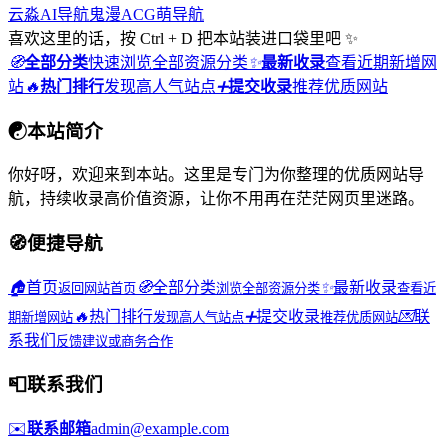
云淼AI导航
鬼漫ACG
萌导航
喜欢这里的话，按 Ctrl + D 把本站装进口袋里吧 ✨
🧭
全部分类
快速浏览全部资源分类
✨
最新收录
查看近期新增网
站
🔥
热门排行
发现高人气站点
➕
提交收录
推荐优质网站
☯
本站简介
你好呀，欢迎来到本站。这里是专门为你整理的优质网站导
航，持续收录高价值资源，让你不用再在茫茫网页里迷路。
🧭
便捷导航
🏠
首页
🧭
全部分类
✨
最新收录
返回网站首页
浏览全部资源分类
查看近
🔥
热门排行
➕
提交收录
💌
联
期新增网站
发现高人气站点
推荐优质网站
系我们
反馈建议或商务合作
📮
联系我们
✉️
联系邮箱
admin@example.com