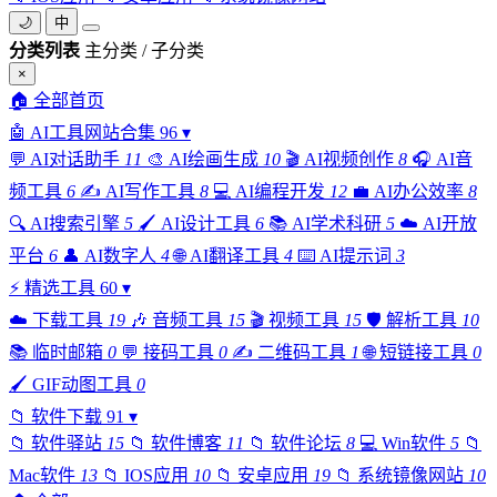
🌙
中
分类列表
主分类 / 子分类
×
🏠
全部首页
🤖
AI工具网站合集
96
▾
💬
AI对话助手
11
🎨
AI绘画生成
10
🎬
AI视频创作
8
🎧
AI音
频工具
6
✍️
AI写作工具
8
💻
AI编程开发
12
💼
AI办公效率
8
🔍
AI搜索引擎
5
🖌️
AI设计工具
6
📚
AI学术科研
5
☁️
AI开放
平台
6
👤
AI数字人
4
🌐
AI翻译工具
4
⌨️
AI提示词
3
⚡
精选工具
60
▾
☁️
下载工具
19
🎶
音频工具
15
🎬
视频工具
15
🛡️
解析工具
10
📚
临时邮箱
0
💬
接码工具
0
✍️
二维码工具
1
🌐
短链接工具
0
🖌️
GIF动图工具
0
📁
软件下载
91
▾
📁
软件驿站
15
📁
软件博客
11
📁
软件论坛
8
💻
Win软件
5
📁
Mac软件
13
📁
IOS应用
10
📁
安卓应用
19
📁
系统镜像网站
10