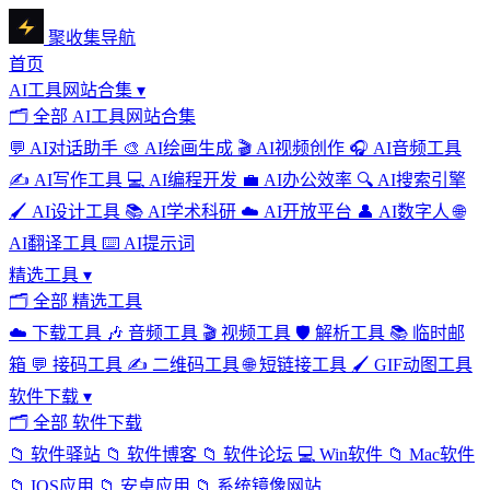
聚收集导航
首页
AI工具网站合集
▾
🗂
全部 AI工具网站合集
💬
AI对话助手
🎨
AI绘画生成
🎬
AI视频创作
🎧
AI音频工具
✍️
AI写作工具
💻
AI编程开发
💼
AI办公效率
🔍
AI搜索引擎
🖌️
AI设计工具
📚
AI学术科研
☁️
AI开放平台
👤
AI数字人
🌐
AI翻译工具
⌨️
AI提示词
精选工具
▾
🗂
全部 精选工具
☁️
下载工具
🎶
音频工具
🎬
视频工具
🛡️
解析工具
📚
临时邮
箱
💬
接码工具
✍️
二维码工具
🌐
短链接工具
🖌️
GIF动图工具
软件下载
▾
🗂
全部 软件下载
📁
软件驿站
📁
软件博客
📁
软件论坛
💻
Win软件
📁
Mac软件
📁
IOS应用
📁
安卓应用
📁
系统镜像网站