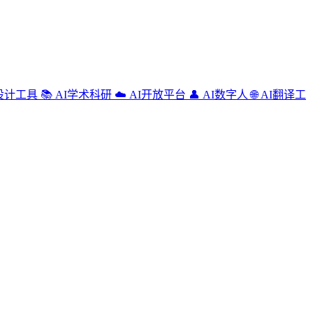
设计工具
📚
AI学术科研
☁️
AI开放平台
👤
AI数字人
🌐
AI翻译工