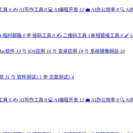
工具
6
✍️
AI写作工具
8
💻
AI编程开发
12
💼
AI办公效率
8
🔍
A

临时邮箱
0
💬
接码工具
0
✍️
二维码工具
1
🌐
短链接工具
0
🖌️
Mac软件
13
📁
IOS应用
10
📁
安卓应用
19
📁
系统镜像网站
10
航
31
📁
软件测试1
1
💬
文章测试1
4
工具
6
✍️
AI写作工具
8
💻
AI编程开发
12
💼
AI办公效率
8
🔍
A