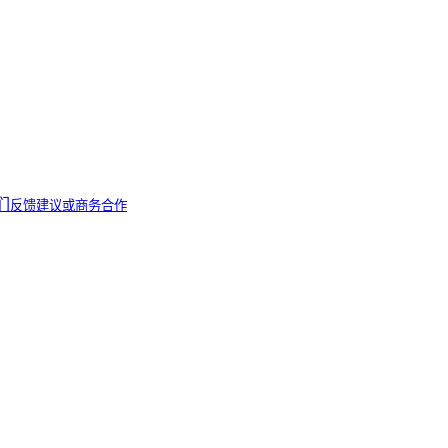
们
反馈建议或商务合作