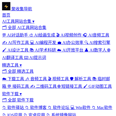
聚收集导航
首页
AI工具网站合集
▾
🗂
全部 AI工具网站合集
💬
AI对话助手
🎨
AI绘画生成
🎬
AI视频创作
🎧
AI音频工具
✍️
AI写作工具
💻
AI编程开发
💼
AI办公效率
🔍
AI搜索引擎
🖌️
AI设计工具
📚
AI学术科研
☁️
AI开放平台
👤
AI数字人
🌐
AI翻译工具
⌨️
AI提示词
精选工具
▾
🗂
全部 精选工具
☁️
下载工具
🎶
音频工具
🎬
视频工具
🛡️
解析工具
📚
临时邮
箱
💬
接码工具
✍️
二维码工具
🌐
短链接工具
🖌️
GIF动图工具
软件下载
▾
🗂
全部 软件下载
📁
软件驿站
📁
软件博客
📁
软件论坛
💻
Win软件
📁
Mac软件
📁
IOS应用
📁
安卓应用
📁
系统镜像网站