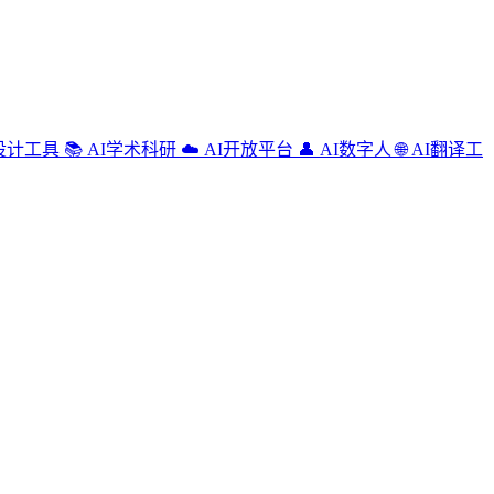
设计工具
📚
AI学术科研
☁️
AI开放平台
👤
AI数字人
🌐
AI翻译工