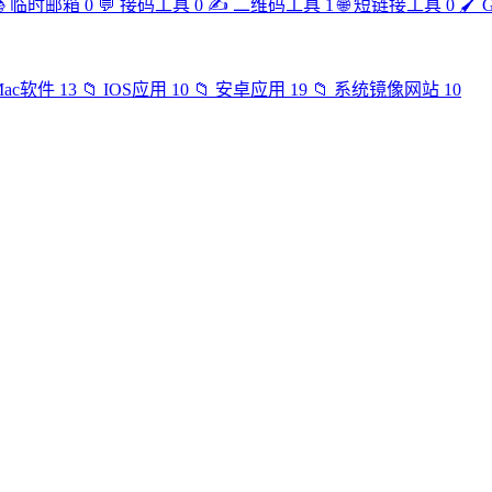

临时邮箱
0
💬
接码工具
0
✍️
二维码工具
1
🌐
短链接工具
0
🖌️
Mac软件
13
📁
IOS应用
10
📁
安卓应用
19
📁
系统镜像网站
10