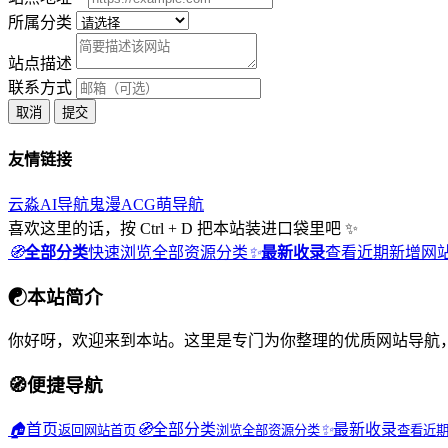
所属分类
站点描述
联系方式
取消
提交
友情链接
云淼AI导航
鬼漫ACG
萌导航
喜欢这里的话，按 Ctrl + D 把本站装进口袋里吧 ✨
🧭
全部分类
快速浏览全部资源分类
✨
最新收录
查看近期新增网
☯
本站简介
你好呀，欢迎来到本站。这里是专门为你整理的优质网站导航
🧭
便捷导航
🏠
首页
🧭
全部分类
✨
最新收录
返回网站首页
浏览全部资源分类
查看近