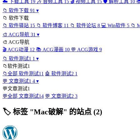
☁️
下载工具
19
🎶
音频工具
15
🎬
视频工具
15
🛡️
解析工具
10

📁
软件下载
91
▾
📁
软件下载
📁
软件驿站
15
📁
软件博客
11
📁
软件论坛
8
💻
Win软件
5
📁
🎨
ACG导航
31
▾
🎨
ACG导航
🎬
ACG动漫
12
📚
ACG漫画
10
💬
ACG游戏
9
📁
软件测试1
1
▾
📁
软件测试1
📁
全部 软件测试1
1
🤖
软件测试2
1
💬
文章测试1
4
▾
💬
文章测试1
💬
全部 文章测试1
4
💬
文章测试2
3
🏷
标签 "Mac破解" 的站点 (2)