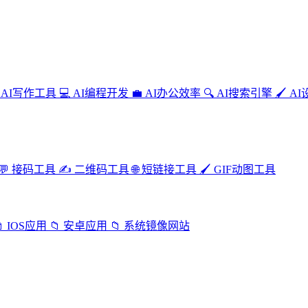
AI写作工具
💻
AI编程开发
💼
AI办公效率
🔍
AI搜索引擎
🖌️
AI
💬
接码工具
✍️
二维码工具
🌐
短链接工具
🖌️
GIF动图工具

IOS应用
📁
安卓应用
📁
系统镜像网站