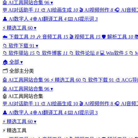
🤖
AI工具网站合集
96
▾
💬
AI对话助手
11
🎨
AI绘画生成
10
🎬
AI视频创作
8
🎧
AI音频
👤
AI数字人
4
🌐
AI翻译工具
4
⌨️
AI提示词
3
⚡
精选工具
60
▾
☁️
下载工具
19
🎶
音频工具
15
🎬
视频工具
15
🛡️
解析工具
10

📁
软件下载
91
▾
📁
软件驿站
15
📁
软件博客
11
📁
软件论坛
8
💻
Win软件
5
📁
🏠
全部
▾
🗂
全部主分类
🤖
AI工具网站合集
96
⚡
精选工具
60
📁
软件下载
91
🎨
ACG导
🤖
AI工具网站合集
96
▾
🤖
AI工具网站合集
💬
AI对话助手
11
🎨
AI绘画生成
10
🎬
AI视频创作
8
🎧
AI音频
👤
AI数字人
4
🌐
AI翻译工具
4
⌨️
AI提示词
3
⚡
精选工具
60
▾
⚡
精选工具