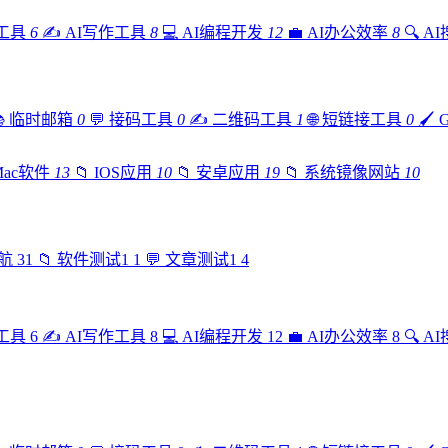
工具
6
✍️
AI写作工具
8
💻
AI编程开发
12
💼
AI办公效率
8
🔍
A

临时邮箱
0
💬
接码工具
0
✍️
二维码工具
1
🌐
短链接工具
0
🖌️
Mac软件
13
📁
IOS应用
10
📁
安卓应用
19
📁
系统镜像网站
10
航
31
📁
软件测试1
1
💬
文章测试1
4
工具
6
✍️
AI写作工具
8
💻
AI编程开发
12
💼
AI办公效率
8
🔍
A