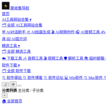
聚收集导航
首页
AI工具网站合集
▾
🗂
全部 AI工具网站合集
💬
AI对话助手
🎨
AI绘画生成
🎬
AI视频创作
🎧
AI音频工具
✍️
具
⌨️
AI提示词
精选工具
▾
🗂
全部 精选工具
☁️
下载工具
🎶
音频工具
🎬
视频工具
🛡️
解析工具
📚
临时邮箱
软件下载
▾
🗂
全部 软件下载
📁
软件驿站
📁
软件博客
📁
软件论坛
💻
Win软件
📁
Mac软件

🌙
中
分类列表
主分类 / 子分类
×
🏠
全部首页