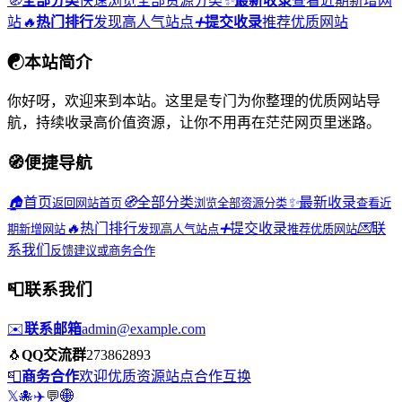
🧭
全部分类
快速浏览全部资源分类
✨
最新收录
查看近期新增网
站
🔥
热门排行
发现高人气站点
➕
提交收录
推荐优质网站
☯
本站简介
你好呀，欢迎来到本站。这里是专门为你整理的优质网站导
航，持续收录高价值资源，让你不用再在茫茫网页里迷路。
🧭
便捷导航
🏠
首页
🧭
全部分类
✨
最新收录
返回网站首页
浏览全部资源分类
查看近
🔥
热门排行
➕
提交收录
💌
联
期新增网站
发现高人气站点
推荐优质网站
系我们
反馈建议或商务合作
📮
联系我们
✉️
联系邮箱
admin@example.com
🐧
QQ交流群
273862893
📮
商务合作
欢迎优质资源站点合作互换
𝕏
🐙
✈️
💬
🌐