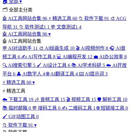
🏠
全部
▾
🗂
全部主分类
🤖
AI工具网站合集
96
⚡
精选工具
60
📁
软件下载
91
🎨
ACG
导航
31
📁
软件测试1
1
💬
文章测试1
4
🤖
AI工具网站合集
96
▾
🤖
AI工具网站合集
💬
AI对话助手
11
🎨
AI绘画生成
10
🎬
AI视频创作
8
🎧
AI音
频工具
6
✍️
AI写作工具
8
💻
AI编程开发
12
💼
AI办公效率
8
🔍
AI搜索引擎
5
🖌️
AI设计工具
6
📚
AI学术科研
5
☁️
AI开放
平台
6
👤
AI数字人
4
🌐
AI翻译工具
4
⌨️
AI提示词
3
⚡
精选工具
60
▾
⚡
精选工具
☁️
下载工具
19
🎶
音频工具
15
🎬
视频工具
15
🛡️
解析工具
10
📚
临时邮箱
0
💬
接码工具
0
✍️
二维码工具
1
🌐
短链接工具
0
🖌️
GIF动图工具
0
📁
软件下载
91
▾