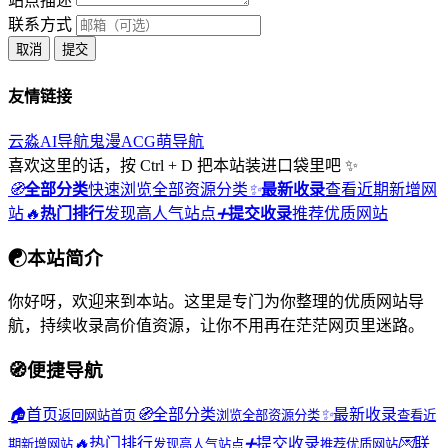
站点描述
联系方式
取消
提交
友情链接
云淼AI导航
鬼漫ACG
萌导航
喜欢这里的话，按 Ctrl + D 把本站装进口袋里吧 ✨
🧭
全部分类
快速浏览全部资源分类
✨
最新收录
查看近期新增网
站
🔥
热门排行
发现高人气站点
➕
提交收录
推荐优质网站
☯
本站简介
你好呀，欢迎来到本站。这里是专门为你整理的优质网站导
航，持续收录高价值资源，让你不用再在茫茫网页里迷路。
🧭
便捷导航
🏠
首页
🧭
全部分类
✨
最新收录
返回网站首页
浏览全部资源分类
查看近
🔥
热门排行
➕
提交收录
💌
联
期新增网站
发现高人气站点
推荐优质网站