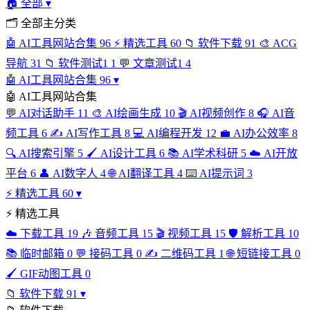
🏠
全部
▾
🗂
全部主分类
🤖
AI工具网站合集
96
⚡
精选工具
60
📁
软件下载
91
🎨
ACG
导航
31
📁
软件测试1
1
💬
文章测试1
4
🤖
AI工具网站合集
96
▾
🤖
AI工具网站合集
💬
AI对话助手
11
🎨
AI绘画生成
10
🎬
AI视频创作
8
🎧
AI音
频工具
6
✍️
AI写作工具
8
💻
AI编程开发
12
💼
AI办公效率
8
🔍
AI搜索引擎
5
🖌️
AI设计工具
6
📚
AI学术科研
5
☁️
AI开放
平台
6
👤
AI数字人
4
🌐
AI翻译工具
4
⌨️
AI提示词
3
⚡
精选工具
60
▾
⚡
精选工具
☁️
下载工具
19
🎶
音频工具
15
🎬
视频工具
15
🛡️
解析工具
10
📚
临时邮箱
0
💬
接码工具
0
✍️
二维码工具
1
🌐
短链接工具
0
🖌️
GIF动图工具
0
📁
软件下载
91
▾