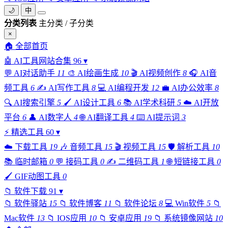
🌙
中
分类列表
主分类 / 子分类
×
🏠
全部首页
🤖
AI工具网站合集
96
▾
💬
AI对话助手
11
🎨
AI绘画生成
10
🎬
AI视频创作
8
🎧
AI音
频工具
6
✍️
AI写作工具
8
💻
AI编程开发
12
💼
AI办公效率
8
🔍
AI搜索引擎
5
🖌️
AI设计工具
6
📚
AI学术科研
5
☁️
AI开放
平台
6
👤
AI数字人
4
🌐
AI翻译工具
4
⌨️
AI提示词
3
⚡
精选工具
60
▾
☁️
下载工具
19
🎶
音频工具
15
🎬
视频工具
15
🛡️
解析工具
10
📚
临时邮箱
0
💬
接码工具
0
✍️
二维码工具
1
🌐
短链接工具
0
🖌️
GIF动图工具
0
📁
软件下载
91
▾
📁
软件驿站
15
📁
软件博客
11
📁
软件论坛
8
💻
Win软件
5
📁
Mac软件
13
📁
IOS应用
10
📁
安卓应用
19
📁
系统镜像网站
10