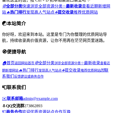
喜欢这里的话，按 Ctrl + D 把本站装进口袋里吧 ✨
🧭
全部分类
快速浏览全部资源分类
✨
最新收录
查看近期新增网
站
🔥
热门排行
发现高人气站点
➕
提交收录
推荐优质网站
☯
本站简介
你好呀，欢迎来到本站。这里是专门为你整理的优质网站导
航，持续收录高价值资源，让你不用再在茫茫网页里迷路。
🧭
便捷导航
🏠
首页
🧭
全部分类
✨
最新收录
返回网站首页
浏览全部资源分类
查看近
🔥
热门排行
➕
提交收录
💌
联
期新增网站
发现高人气站点
推荐优质网站
系我们
反馈建议或商务合作
📮
联系我们
✉️
联系邮箱
admin@example.com
🐧
QQ交流群
273862893
📮
商务合作
欢迎优质资源站点合作互换