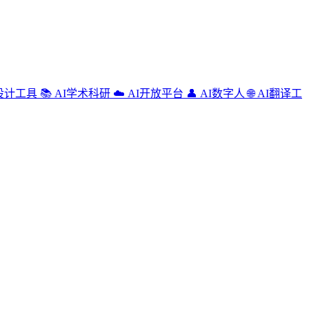
设计工具
📚
AI学术科研
☁️
AI开放平台
👤
AI数字人
🌐
AI翻译工