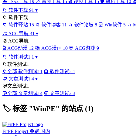
☁️
下载工具
19
🎶
音频工具
15
🎬
视频工具
15
🛡️
解析工具
10

📁
软件下载
91
▾
📁
软件下载
📁
软件驿站
15
📁
软件博客
11
📁
软件论坛
8
💻
Win软件
5
📁
🎨
ACG导航
31
▾
🎨
ACG导航
🎬
ACG动漫
12
📚
ACG漫画
10
💬
ACG游戏
9
📁
软件测试1
1
▾
📁
软件测试1
📁
全部 软件测试1
1
🤖
软件测试2
1
💬
文章测试1
4
▾
💬
文章测试1
💬
全部 文章测试1
4
💬
文章测试2
3
🏷
标签 "WinPE" 的站点 (1)
FirPE Project
免费
国内