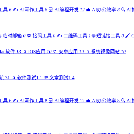
工具
6
✍️
AI写作工具
8
💻
AI编程开发
12
💼
AI办公效率
8
🔍
A

临时邮箱
0
💬
接码工具
0
✍️
二维码工具
1
🌐
短链接工具
0
🖌️
Mac软件
13
📁
IOS应用
10
📁
安卓应用
19
📁
系统镜像网站
10
航
31
📁
软件测试1
1
💬
文章测试1
4
工具
6
✍️
AI写作工具
8
💻
AI编程开发
12
💼
AI办公效率
8
🔍
A