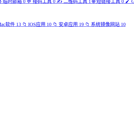

临时邮箱
0
💬
接码工具
0
✍️
二维码工具
1
🌐
短链接工具
0
🖌️
Mac软件
13
📁
IOS应用
10
📁
安卓应用
19
📁
系统镜像网站
10