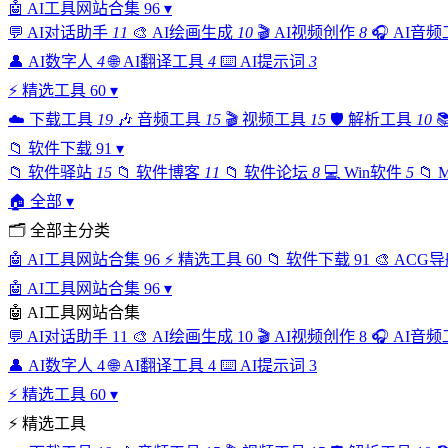
🤖
AI工具网站合集
96
▾
💬
AI对话助手
11
🎨
AI绘画生成
10
🎬
AI视频创作
8
🎧
AI音频
👤
AI数字人
4
🌐
AI翻译工具
4
⌨️
AI提示词
3
⚡
精选工具
60
▾
☁️
下载工具
19
🎶
音频工具
15
🎬
视频工具
15
🛡️
解析工具
10

📁
软件下载
91
▾
📁
软件驿站
15
📁
软件博客
11
📁
软件论坛
8
💻
Win软件
5
📁
🏠
全部
▾
🗂
全部主分类
🤖
AI工具网站合集
96
⚡
精选工具
60
📁
软件下载
91
🎨
ACG导
🤖
AI工具网站合集
96
▾
🤖
AI工具网站合集
💬
AI对话助手
11
🎨
AI绘画生成
10
🎬
AI视频创作
8
🎧
AI音频
👤
AI数字人
4
🌐
AI翻译工具
4
⌨️
AI提示词
3
⚡
精选工具
60
▾
⚡
精选工具