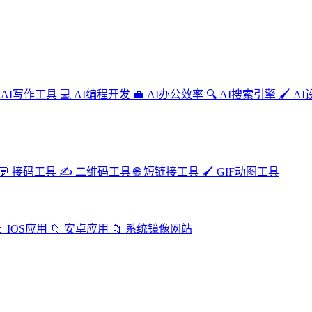
AI写作工具
💻
AI编程开发
💼
AI办公效率
🔍
AI搜索引擎
🖌️
AI
💬
接码工具
✍️
二维码工具
🌐
短链接工具
🖌️
GIF动图工具

IOS应用
📁
安卓应用
📁
系统镜像网站