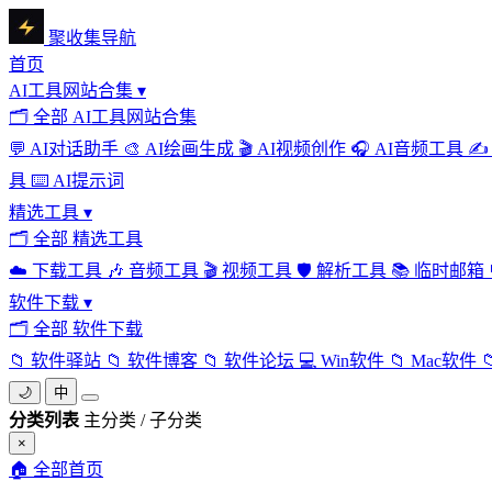
聚收集导航
首页
AI工具网站合集
▾
🗂
全部 AI工具网站合集
💬
AI对话助手
🎨
AI绘画生成
🎬
AI视频创作
🎧
AI音频工具
✍️
具
⌨️
AI提示词
精选工具
▾
🗂
全部 精选工具
☁️
下载工具
🎶
音频工具
🎬
视频工具
🛡️
解析工具
📚
临时邮箱
软件下载
▾
🗂
全部 软件下载
📁
软件驿站
📁
软件博客
📁
软件论坛
💻
Win软件
📁
Mac软件

🌙
中
分类列表
主分类 / 子分类
×
🏠
全部首页