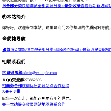
🧭
全部分类
快速浏览全部资源分类
✨
最新收录
查看近期新增网
☯
本站简介
你好呀，欢迎来到本站。这里是专门为你整理的优质网站导航
🧭
便捷导航
🏠
首页
🧭
全部分类
✨
最新收录
返回网站首页
浏览全部资源分类
查看近
📮
联系我们
✉️
联系邮箱
admin@example.com
🐧
QQ交流群
273862893
📮
商务合作
欢迎优质资源站点合作互换
𝕏
🐙
✈️
💬
🌐
愿每一次点击，都能遇见更有用的世界。
关于本站
提交收录
网站地图
联系合作