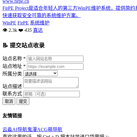
www.firpe.cn
FirPE Project是适合年轻人的第三方WinPE维护系
快速获取安全可靠的系统维护方案。
WinPE
FirPE
系统维护
👁 2.3k
❤
435
直达
📝 提交站点收录
站点名称 *
站点地址 *
所属分类
站点描述
联系方式
取消
提交
友情链接
云淼AI导航
鬼漫ACG
萌导航
喜欢这里的话，按 Ctrl + D 把本站装进口袋里吧 ✨