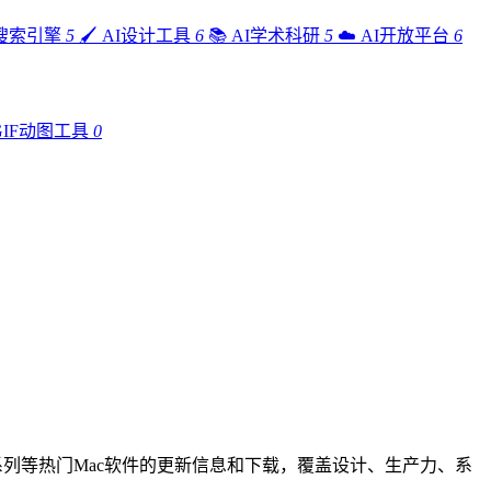
I搜索引擎
5
🖌️
AI设计工具
6
📚
AI学术科研
5
☁️
AI开放平台
6
GIF动图工具
0
Adobe系列等热门Mac软件的更新信息和下载，覆盖设计、生产力、系