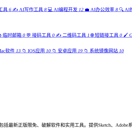
工具
6
✍️
AI写作工具
8
💻
AI编程开发
12
💼
AI办公效率
8
🔍
A

临时邮箱
0
💬
接码工具
0
✍️
二维码工具
1
🌐
短链接工具
0
🖌️
Mac软件
13
📁
IOS应用
10
📁
安卓应用
19
📁
系统镜像网站
10
cOS应用，包括最新正版限免、破解软件和实用工具。提供Sketch、