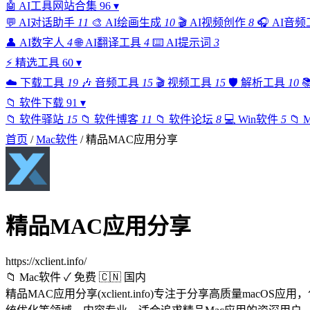
🤖
AI工具网站合集
96
▾
💬
AI对话助手
11
🎨
AI绘画生成
10
🎬
AI视频创作
8
🎧
AI音频
👤
AI数字人
4
🌐
AI翻译工具
4
⌨️
AI提示词
3
⚡
精选工具
60
▾
☁️
下载工具
19
🎶
音频工具
15
🎬
视频工具
15
🛡️
解析工具
10

📁
软件下载
91
▾
📁
软件驿站
15
📁
软件博客
11
📁
软件论坛
8
💻
Win软件
5
📁
首页
/
Mac软件
/
精品MAC应用分享
精品MAC应用分享
https://xclient.info/
📁 Mac软件
✓ 免费
🇨🇳 国内
精品MAC应用分享(xclient.info)专注于分享高质量ma