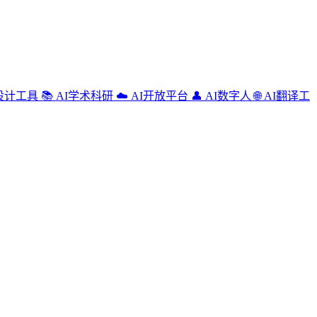
设计工具
📚
AI学术科研
☁️
AI开放平台
👤
AI数字人
🌐
AI翻译工