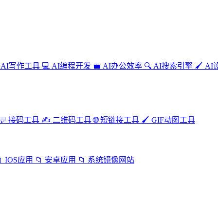
AI写作工具
💻
AI编程开发
💼
AI办公效率
🔍
AI搜索引擎
🖌️
AI
💬
接码工具
✍️
二维码工具
🌐
短链接工具
🖌️
GIF动图工具

IOS应用
📁
安卓应用
📁
系统镜像网站