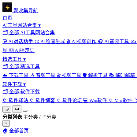
聚收集导航
首页
AI工具网站合集
▾
🗂
全部 AI工具网站合集
💬
AI对话助手
🎨
AI绘画生成
🎬
AI视频创作
🎧
AI音频工具
✍️
具
⌨️
AI提示词
精选工具
▾
🗂
全部 精选工具
☁️
下载工具
🎶
音频工具
🎬
视频工具
🛡️
解析工具
📚
临时邮箱
软件下载
▾
🗂
全部 软件下载
📁
软件驿站
📁
软件博客
📁
软件论坛
💻
Win软件
📁
Mac软件

🌙
中
分类列表
主分类 / 子分类
×
🏠
全部首页