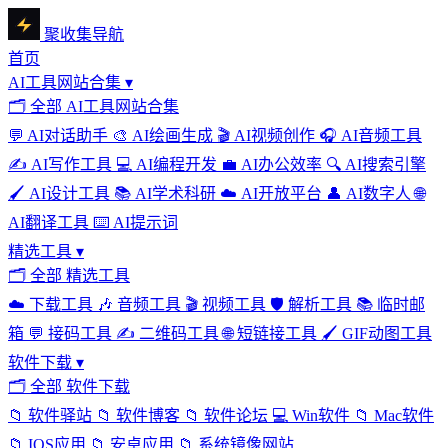
聚收集导航
首页
AI工具网站合集
▾
🗂
全部 AI工具网站合集
💬
AI对话助手
🎨
AI绘画生成
🎬
AI视频创作
🎧
AI音频工具
✍️
AI写作工具
💻
AI编程开发
💼
AI办公效率
🔍
AI搜索引擎
🖌️
AI设计工具
📚
AI学术科研
☁️
AI开放平台
👤
AI数字人
🌐
AI翻译工具
⌨️
AI提示词
精选工具
▾
🗂
全部 精选工具
☁️
下载工具
🎶
音频工具
🎬
视频工具
🛡️
解析工具
📚
临时邮
箱
💬
接码工具
✍️
二维码工具
🌐
短链接工具
🖌️
GIF动图工具
软件下载
▾
🗂
全部 软件下载
📁
软件驿站
📁
软件博客
📁
软件论坛
💻
Win软件
📁
Mac软件
📁
IOS应用
📁
安卓应用
📁
系统镜像网站