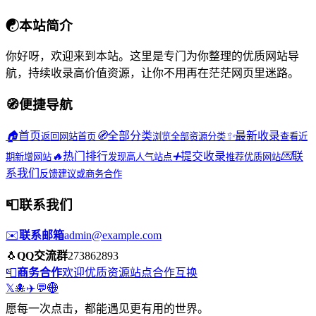
☯
本站简介
你好呀，欢迎来到本站。这里是专门为你整理的优质网站导
航，持续收录高价值资源，让你不用再在茫茫网页里迷路。
🧭
便捷导航
🏠
首页
🧭
全部分类
✨
最新收录
返回网站首页
浏览全部资源分类
查看近
🔥
热门排行
➕
提交收录
💌
联
期新增网站
发现高人气站点
推荐优质网站
系我们
反馈建议或商务合作
📮
联系我们
✉️
联系邮箱
admin@example.com
🐧
QQ交流群
273862893
📮
商务合作
欢迎优质资源站点合作互换
𝕏
🐙
✈️
💬
🌐
愿每一次点击，都能遇见更有用的世界。