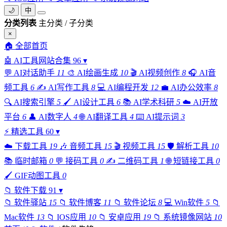
🌙
中
分类列表
主分类 / 子分类
×
🏠
全部首页
🤖
AI工具网站合集
96
▾
💬
AI对话助手
11
🎨
AI绘画生成
10
🎬
AI视频创作
8
🎧
AI音
频工具
6
✍️
AI写作工具
8
💻
AI编程开发
12
💼
AI办公效率
8
🔍
AI搜索引擎
5
🖌️
AI设计工具
6
📚
AI学术科研
5
☁️
AI开放
平台
6
👤
AI数字人
4
🌐
AI翻译工具
4
⌨️
AI提示词
3
⚡
精选工具
60
▾
☁️
下载工具
19
🎶
音频工具
15
🎬
视频工具
15
🛡️
解析工具
10
📚
临时邮箱
0
💬
接码工具
0
✍️
二维码工具
1
🌐
短链接工具
0
🖌️
GIF动图工具
0
📁
软件下载
91
▾
📁
软件驿站
15
📁
软件博客
11
📁
软件论坛
8
💻
Win软件
5
📁
Mac软件
13
📁
IOS应用
10
📁
安卓应用
19
📁
系统镜像网站
10