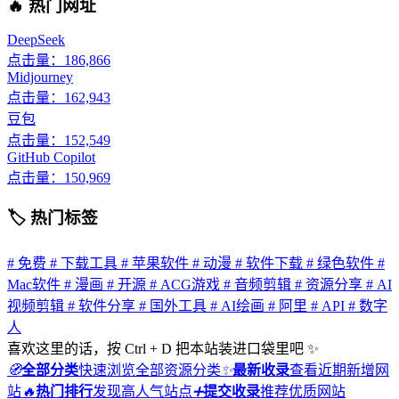
🔥 热门网址
DeepSeek
点击量：186,866
Midjourney
点击量：162,943
豆包
点击量：152,549
GitHub Copilot
点击量：150,969
🏷 热门标签
# 免费
# 下载工具
# 苹果软件
# 动漫
# 软件下载
# 绿色软件
#
Mac软件
# 漫画
# 开源
# ACG游戏
# 音频剪辑
# 资源分享
# AI
视频剪辑
# 软件分享
# 国外工具
# AI绘画
# 阿里
# API
# 数字
人
喜欢这里的话，按 Ctrl + D 把本站装进口袋里吧 ✨
🧭
全部分类
快速浏览全部资源分类
✨
最新收录
查看近期新增网
站
🔥
热门排行
发现高人气站点
➕
提交收录
推荐优质网站