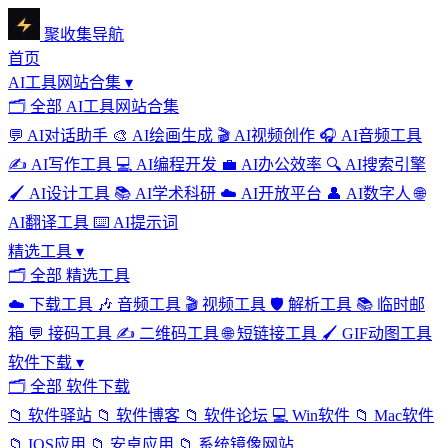
聚收集导航
首页
AI工具网站合集
▾
🗂
全部 AI工具网站合集
💬
AI对话助手
🎨
AI绘画生成
🎬
AI视频创作
🎧
AI音频工具
✍️
AI写作工具
💻
AI编程开发
💼
AI办公效率
🔍
AI搜索引擎
🖌️
AI设计工具
📚
AI学术科研
☁️
AI开放平台
👤
AI数字人
🌐
AI翻译工具
⌨️
AI提示词
精选工具
▾
🗂
全部 精选工具
☁️
下载工具
🎶
音频工具
🎬
视频工具
🛡️
解析工具
📚
临时邮
箱
💬
接码工具
✍️
二维码工具
🌐
短链接工具
🖌️
GIF动图工具
软件下载
▾
🗂
全部 软件下载
📁
软件驿站
📁
软件博客
📁
软件论坛
💻
Win软件
📁
Mac软件
📁
IOS应用
📁
安卓应用
📁
系统镜像网站