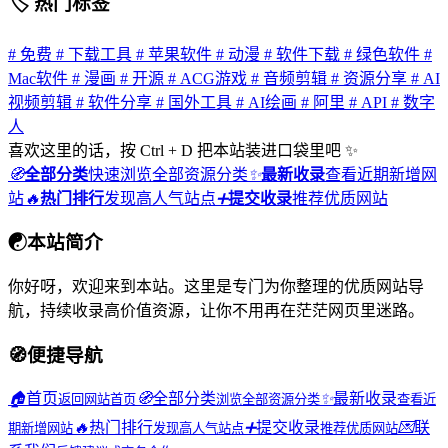
🏷 热门标签
# 免费
# 下载工具
# 苹果软件
# 动漫
# 软件下载
# 绿色软件
#
Mac软件
# 漫画
# 开源
# ACG游戏
# 音频剪辑
# 资源分享
# AI
视频剪辑
# 软件分享
# 国外工具
# AI绘画
# 阿里
# API
# 数字
人
喜欢这里的话，按 Ctrl + D 把本站装进口袋里吧 ✨
🧭
全部分类
快速浏览全部资源分类
✨
最新收录
查看近期新增网
站
🔥
热门排行
发现高人气站点
➕
提交收录
推荐优质网站
☯
本站简介
你好呀，欢迎来到本站。这里是专门为你整理的优质网站导
航，持续收录高价值资源，让你不用再在茫茫网页里迷路。
🧭
便捷导航
🏠
首页
🧭
全部分类
✨
最新收录
返回网站首页
浏览全部资源分类
查看近
🔥
热门排行
➕
提交收录
💌
联
期新增网站
发现高人气站点
推荐优质网站