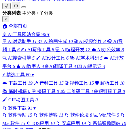
🌙
中
分类列表
主分类 / 子分类
×
🏠
全部首页
🤖
AI工具网站合集
96
▾
💬
AI对话助手
11
🎨
AI绘画生成
10
🎬
AI视频创作
8
🎧
AI音
频工具
6
✍️
AI写作工具
8
💻
AI编程开发
12
💼
AI办公效率
8
🔍
AI搜索引擎
5
🖌️
AI设计工具
6
📚
AI学术科研
5
☁️
AI开放
平台
6
👤
AI数字人
4
🌐
AI翻译工具
4
⌨️
AI提示词
3
⚡
精选工具
60
▾
☁️
下载工具
19
🎶
音频工具
15
🎬
视频工具
15
🛡️
解析工具
10
📚
临时邮箱
0
💬
接码工具
0
✍️
二维码工具
1
🌐
短链接工具
0
🖌️
GIF动图工具
0
📁
软件下载
91
▾
📁
软件驿站
15
📁
软件博客
11
📁
软件论坛
8
💻
Win软件
5
📁
Mac软件
13
📁
IOS应用
10
📁
安卓应用
19
📁
系统镜像网站
10