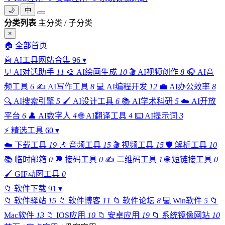
🌙
中
分类列表
主分类 / 子分类
×
🏠
全部首页
🤖
AI工具网站合集
96
▾
💬
AI对话助手
11
🎨
AI绘画生成
10
🎬
AI视频创作
8
🎧
AI音
频工具
6
✍️
AI写作工具
8
💻
AI编程开发
12
💼
AI办公效率
8
🔍
AI搜索引擎
5
🖌️
AI设计工具
6
📚
AI学术科研
5
☁️
AI开放
平台
6
👤
AI数字人
4
🌐
AI翻译工具
4
⌨️
AI提示词
3
⚡
精选工具
60
▾
☁️
下载工具
19
🎶
音频工具
15
🎬
视频工具
15
🛡️
解析工具
10
📚
临时邮箱
0
💬
接码工具
0
✍️
二维码工具
1
🌐
短链接工具
0
🖌️
GIF动图工具
0
📁
软件下载
91
▾
📁
软件驿站
15
📁
软件博客
11
📁
软件论坛
8
💻
Win软件
5
📁
Mac软件
13
📁
IOS应用
10
📁
安卓应用
19
📁
系统镜像网站
10