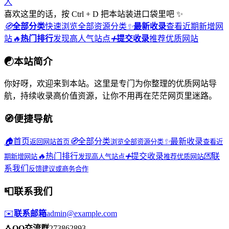
人
喜欢这里的话，按 Ctrl + D 把本站装进口袋里吧 ✨
🧭
全部分类
快速浏览全部资源分类
✨
最新收录
查看近期新增网
站
🔥
热门排行
发现高人气站点
➕
提交收录
推荐优质网站
☯
本站简介
你好呀，欢迎来到本站。这里是专门为你整理的优质网站导
航，持续收录高价值资源，让你不用再在茫茫网页里迷路。
🧭
便捷导航
🏠
首页
🧭
全部分类
✨
最新收录
返回网站首页
浏览全部资源分类
查看近
🔥
热门排行
➕
提交收录
💌
联
期新增网站
发现高人气站点
推荐优质网站
系我们
反馈建议或商务合作
📮
联系我们
✉️
联系邮箱
admin@example.com
🐧
QQ交流群
273862893