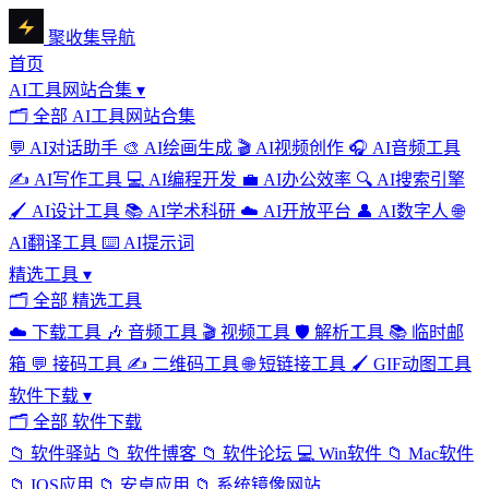
聚收集导航
首页
AI工具网站合集
▾
🗂
全部 AI工具网站合集
💬
AI对话助手
🎨
AI绘画生成
🎬
AI视频创作
🎧
AI音频工具
✍️
AI写作工具
💻
AI编程开发
💼
AI办公效率
🔍
AI搜索引擎
🖌️
AI设计工具
📚
AI学术科研
☁️
AI开放平台
👤
AI数字人
🌐
AI翻译工具
⌨️
AI提示词
精选工具
▾
🗂
全部 精选工具
☁️
下载工具
🎶
音频工具
🎬
视频工具
🛡️
解析工具
📚
临时邮
箱
💬
接码工具
✍️
二维码工具
🌐
短链接工具
🖌️
GIF动图工具
软件下载
▾
🗂
全部 软件下载
📁
软件驿站
📁
软件博客
📁
软件论坛
💻
Win软件
📁
Mac软件
📁
IOS应用
📁
安卓应用
📁
系统镜像网站