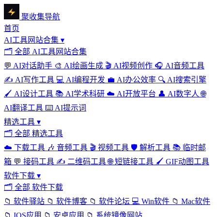
聚收集导航
首页
AI工具网站合集
▾
🗂
全部 AI工具网站合集
💬
AI对话助手
🎨
AI绘画生成
🎬
AI视频创作
🎧
AI音频工具
✍️
AI写作工具
💻
AI编程开发
💼
AI办公效率
🔍
AI搜索引擎
🖌️
AI设计工具
📚
AI学术科研
☁️
AI开放平台
👤
AI数字人
🌐
AI翻译工具
⌨️
AI提示词
精选工具
▾
🗂
全部 精选工具
☁️
下载工具
🎶
音频工具
🎬
视频工具
🛡️
解析工具
📚
临时邮
箱
💬
接码工具
✍️
二维码工具
🌐
短链接工具
🖌️
GIF动图工具
软件下载
▾
🗂
全部 软件下载
📁
软件驿站
📁
软件博客
📁
软件论坛
💻
Win软件
📁
Mac软件
📁
IOS应用
📁
安卓应用
📁
系统镜像网站