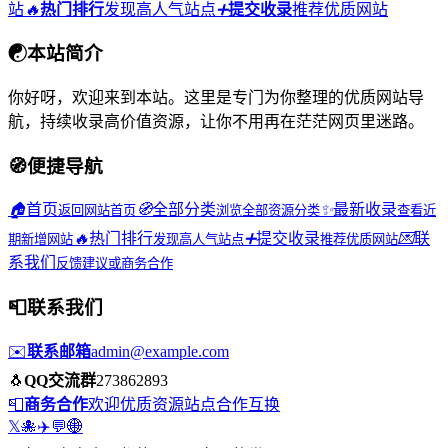
站
🔥
热门排行
发现高人气站点
➕
提交收录
推荐优质网站
☯
本站简介
你好呀，欢迎来到本站。这里是专门为你整理的优质网站导
航，持续收录高价值资源，让你不用再在茫茫网页里迷路。
🧭
便捷导航
🏠
首页
🧭
全部分类
✨
最新收录
返回网站首页
浏览全部资源分类
查看近
🔥
热门排行
➕
提交收录
💌
联
期新增网站
发现高人气站点
推荐优质网站
系我们
反馈建议或商务合作
📮
联系我们
✉️
联系邮箱
admin@example.com
🐧
QQ交流群
273862893
📮
商务合作
欢迎优质资源站点合作互换
𝕏
🐙
✈️
💬
🌐