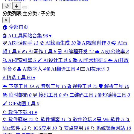
🌙
中
分类列表
主分类 / 子分类
×
🏠
全部首页
🤖
AI工具网站合集
96
▾
💬
AI对话助手
11
🎨
AI绘画生成
10
🎬
AI视频创作
8
🎧
AI音
频工具
6
✍️
AI写作工具
8
💻
AI编程开发
12
💼
AI办公效率
8
🔍
AI搜索引擎
5
🖌️
AI设计工具
6
📚
AI学术科研
5
☁️
AI开放
平台
6
👤
AI数字人
4
🌐
AI翻译工具
4
⌨️
AI提示词
3
⚡
精选工具
60
▾
☁️
下载工具
19
🎶
音频工具
15
🎬
视频工具
15
🛡️
解析工具
10
📚
临时邮箱
0
💬
接码工具
0
✍️
二维码工具
1
🌐
短链接工具
0
🖌️
GIF动图工具
0
📁
软件下载
91
▾
📁
软件驿站
15
📁
软件博客
11
📁
软件论坛
8
💻
Win软件
5
📁
Mac软件
13
📁
IOS应用
10
📁
安卓应用
19
📁
系统镜像网站
10