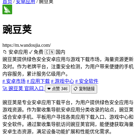
首页
/
安卓应用
/
豌豆荚
豌豆荚
https://m.wandoujia.com/
📁 安卓应用
✓ 免费
🇨🇳 国内
豌豆荚提供绿色安全安卓应用与游戏下载市场，海量资源更新
及时。作为老牌平台，注重安全检测，为用户带来便捷的手机
内容服务，累计服务亿级用户。
# 安卓市场
# 应用下载
# 游戏中心
# 安全软件
🚀 豌豆荚 官网入口
❤ 点赞
346
📋 复制链接
豌豆荚是专业安卓应用下载平台，为用户提供绿色安全应用与
游戏资源。作为聚收集导航安卓应用分类收录的站点，豌豆荚
适合安卓手机、平板用户寻找各类应用下载入口、游戏中心和
安全软件。通过聚收集导航访问豌豆荚官网，能便捷获取海量
安卓生态资源，满足设备功能扩展和性能优化需求。