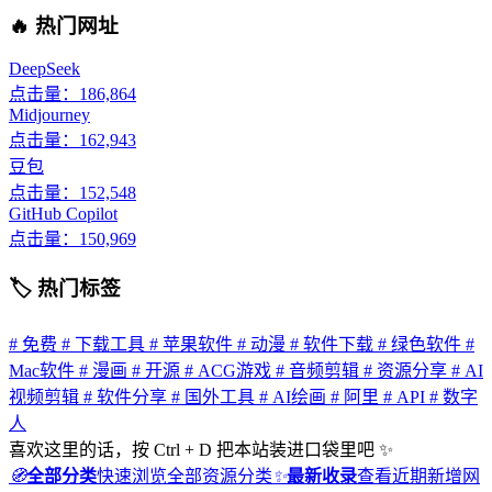
🔥 热门网址
DeepSeek
点击量：186,864
Midjourney
点击量：162,943
豆包
点击量：152,548
GitHub Copilot
点击量：150,969
🏷 热门标签
# 免费
# 下载工具
# 苹果软件
# 动漫
# 软件下载
# 绿色软件
#
Mac软件
# 漫画
# 开源
# ACG游戏
# 音频剪辑
# 资源分享
# AI
视频剪辑
# 软件分享
# 国外工具
# AI绘画
# 阿里
# API
# 数字
人
喜欢这里的话，按 Ctrl + D 把本站装进口袋里吧 ✨
🧭
全部分类
快速浏览全部资源分类
✨
最新收录
查看近期新增网