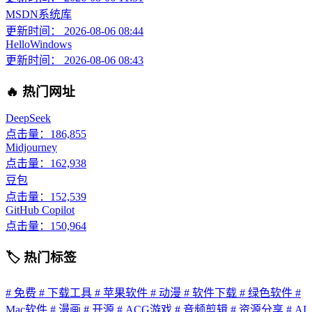
MSDN系统库
更新时间： 2026-08-06 08:44
HelloWindows
更新时间： 2026-08-06 08:43
🔥 热门网址
DeepSeek
点击量：186,855
Midjourney
点击量：162,938
豆包
点击量：152,539
GitHub Copilot
点击量：150,964
🏷 热门标签
# 免费
# 下载工具
# 苹果软件
# 动漫
# 软件下载
# 绿色软件
#
Mac软件
# 漫画
# 开源
# ACG游戏
# 音频剪辑
# 资源分享
# AI