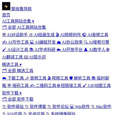
聚收集导航
首页
AI工具网站合集
▾
🗂
全部 AI工具网站合集
💬
AI对话助手
🎨
AI绘画生成
🎬
AI视频创作
🎧
AI音频工具
✍️
AI写作工具
💻
AI编程开发
💼
AI办公效率
🔍
AI搜索引擎
🖌️
AI设计工具
📚
AI学术科研
☁️
AI开放平台
👤
AI数字人
🌐
AI翻译工具
⌨️
AI提示词
精选工具
▾
🗂
全部 精选工具
☁️
下载工具
🎶
音频工具
🎬
视频工具
🛡️
解析工具
📚
临时邮
箱
💬
接码工具
✍️
二维码工具
🌐
短链接工具
🖌️
GIF动图工具
软件下载
▾
🗂
全部 软件下载
📁
软件驿站
📁
软件博客
📁
软件论坛
💻
Win软件
📁
Mac软件
📁
IOS应用
📁
安卓应用
📁
系统镜像网站