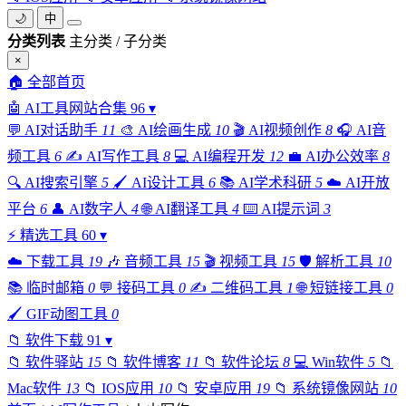
🌙
中
分类列表
主分类 / 子分类
×
🏠
全部首页
🤖
AI工具网站合集
96
▾
💬
AI对话助手
11
🎨
AI绘画生成
10
🎬
AI视频创作
8
🎧
AI音
频工具
6
✍️
AI写作工具
8
💻
AI编程开发
12
💼
AI办公效率
8
🔍
AI搜索引擎
5
🖌️
AI设计工具
6
📚
AI学术科研
5
☁️
AI开放
平台
6
👤
AI数字人
4
🌐
AI翻译工具
4
⌨️
AI提示词
3
⚡
精选工具
60
▾
☁️
下载工具
19
🎶
音频工具
15
🎬
视频工具
15
🛡️
解析工具
10
📚
临时邮箱
0
💬
接码工具
0
✍️
二维码工具
1
🌐
短链接工具
0
🖌️
GIF动图工具
0
📁
软件下载
91
▾
📁
软件驿站
15
📁
软件博客
11
📁
软件论坛
8
💻
Win软件
5
📁
Mac软件
13
📁
IOS应用
10
📁
安卓应用
19
📁
系统镜像网站
10