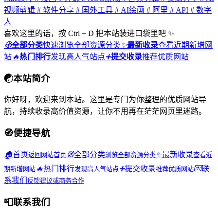
视频剪辑
# 软件分享
# 国外工具
# AI绘画
# 阿里
# API
# 数字
人
喜欢这里的话，按 Ctrl + D 把本站装进口袋里吧 ✨
🧭
全部分类
快速浏览全部资源分类
✨
最新收录
查看近期新增网
站
🔥
热门排行
发现高人气站点
➕
提交收录
推荐优质网站
☯
本站简介
你好呀，欢迎来到本站。这里是专门为你整理的优质网站导
航，持续收录高价值资源，让你不用再在茫茫网页里迷路。
🧭
便捷导航
🏠
首页
🧭
全部分类
✨
最新收录
返回网站首页
浏览全部资源分类
查看近
🔥
热门排行
➕
提交收录
💌
联
期新增网站
发现高人气站点
推荐优质网站
系我们
反馈建议或商务合作
📮
联系我们