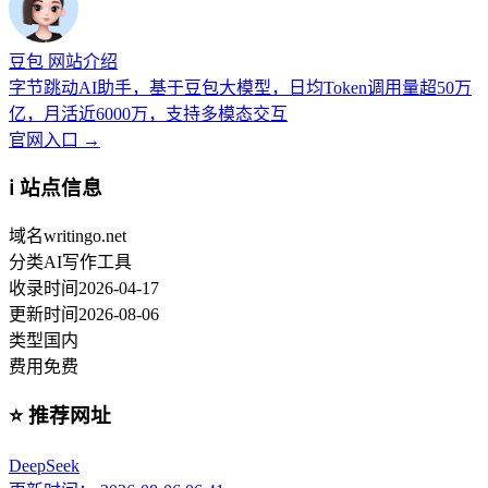
豆包 网站介绍
字节跳动AI助手，基于豆包大模型，日均Token调用量超50万
亿，月活近6000万，支持多模态交互
官网入口 →
ℹ️ 站点信息
域名
writingo.net
分类
AI写作工具
收录时间
2026-04-17
更新时间
2026-08-06
类型
国内
费用
免费
⭐ 推荐网址
DeepSeek