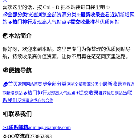
喜欢这里的话，按 Ctrl + D 把本站装进口袋里吧 ✨
🧭
全部分类
快速浏览全部资源分类
✨
最新收录
查看近期新增网
站
🔥
热门排行
发现高人气站点
➕
提交收录
推荐优质网站
☯
本站简介
你好呀，欢迎来到本站。这里是专门为你整理的优质网站导
航，持续收录高价值资源，让你不用再在茫茫网页里迷路。
🧭
便捷导航
🏠
首页
🧭
全部分类
✨
最新收录
返回网站首页
浏览全部资源分类
查看近
🔥
热门排行
➕
提交收录
💌
联
期新增网站
发现高人气站点
推荐优质网站
系我们
反馈建议或商务合作
📮
联系我们
✉️
联系邮箱
admin@example.com
🐧
QQ交流群
273862893