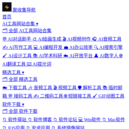
聚收集导航
首页
AI工具网站合集
▾
🗂
全部 AI工具网站合集
💬
AI对话助手
🎨
AI绘画生成
🎬
AI视频创作
🎧
AI音频工具
✍️
AI写作工具
💻
AI编程开发
💼
AI办公效率
🔍
AI搜索引擎
🖌️
AI设计工具
📚
AI学术科研
☁️
AI开放平台
👤
AI数字人
🌐
AI翻译工具
⌨️
AI提示词
精选工具
▾
🗂
全部 精选工具
☁️
下载工具
🎶
音频工具
🎬
视频工具
🛡️
解析工具
📚
临时邮
箱
💬
接码工具
✍️
二维码工具
🌐
短链接工具
🖌️
GIF动图工具
软件下载
▾
🗂
全部 软件下载
📁
软件驿站
📁
软件博客
📁
软件论坛
💻
Win软件
📁
Mac软件
📁
IOS应用
📁
安卓应用
📁
系统镜像网站