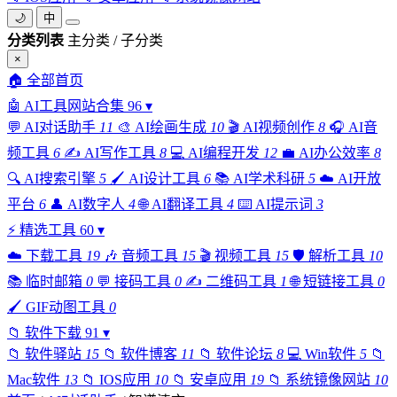
🌙
中
分类列表
主分类 / 子分类
×
🏠
全部首页
🤖
AI工具网站合集
96
▾
💬
AI对话助手
11
🎨
AI绘画生成
10
🎬
AI视频创作
8
🎧
AI音
频工具
6
✍️
AI写作工具
8
💻
AI编程开发
12
💼
AI办公效率
8
🔍
AI搜索引擎
5
🖌️
AI设计工具
6
📚
AI学术科研
5
☁️
AI开放
平台
6
👤
AI数字人
4
🌐
AI翻译工具
4
⌨️
AI提示词
3
⚡
精选工具
60
▾
☁️
下载工具
19
🎶
音频工具
15
🎬
视频工具
15
🛡️
解析工具
10
📚
临时邮箱
0
💬
接码工具
0
✍️
二维码工具
1
🌐
短链接工具
0
🖌️
GIF动图工具
0
📁
软件下载
91
▾
📁
软件驿站
15
📁
软件博客
11
📁
软件论坛
8
💻
Win软件
5
📁
Mac软件
13
📁
IOS应用
10
📁
安卓应用
19
📁
系统镜像网站
10