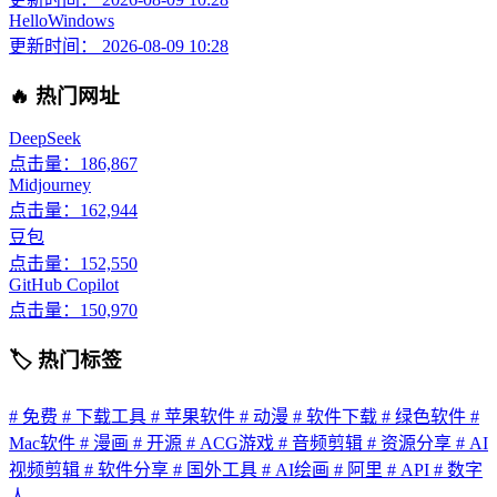
HelloWindows
更新时间： 2026-08-09 10:28
🔥 热门网址
DeepSeek
点击量：186,867
Midjourney
点击量：162,944
豆包
点击量：152,550
GitHub Copilot
点击量：150,970
🏷 热门标签
# 免费
# 下载工具
# 苹果软件
# 动漫
# 软件下载
# 绿色软件
#
Mac软件
# 漫画
# 开源
# ACG游戏
# 音频剪辑
# 资源分享
# AI
视频剪辑
# 软件分享
# 国外工具
# AI绘画
# 阿里
# API
# 数字
人