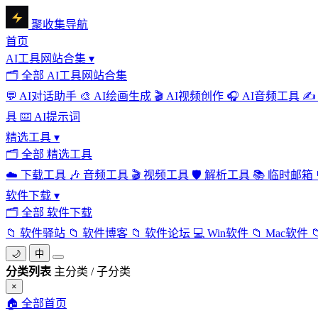
聚收集导航
首页
AI工具网站合集
▾
🗂
全部 AI工具网站合集
💬
AI对话助手
🎨
AI绘画生成
🎬
AI视频创作
🎧
AI音频工具
✍️
具
⌨️
AI提示词
精选工具
▾
🗂
全部 精选工具
☁️
下载工具
🎶
音频工具
🎬
视频工具
🛡️
解析工具
📚
临时邮箱
软件下载
▾
🗂
全部 软件下载
📁
软件驿站
📁
软件博客
📁
软件论坛
💻
Win软件
📁
Mac软件

🌙
中
分类列表
主分类 / 子分类
×
🏠
全部首页