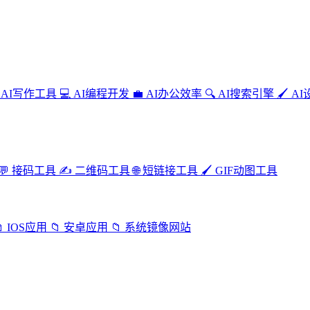
AI写作工具
💻
AI编程开发
💼
AI办公效率
🔍
AI搜索引擎
🖌️
AI
💬
接码工具
✍️
二维码工具
🌐
短链接工具
🖌️
GIF动图工具

IOS应用
📁
安卓应用
📁
系统镜像网站