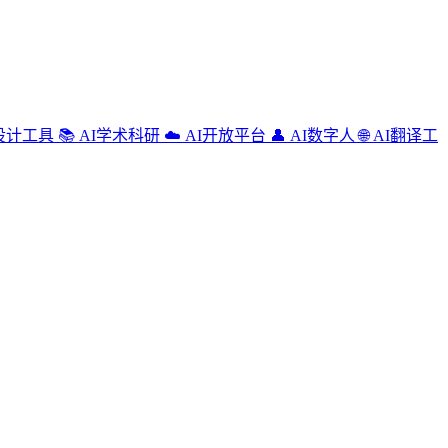
设计工具
📚
AI学术科研
☁️
AI开放平台
👤
AI数字人
🌐
AI翻译工