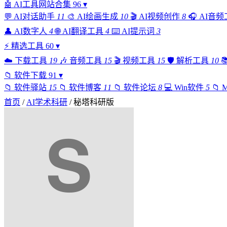
🤖
AI工具网站合集
96
▾
💬
AI对话助手
11
🎨
AI绘画生成
10
🎬
AI视频创作
8
🎧
AI音频
👤
AI数字人
4
🌐
AI翻译工具
4
⌨️
AI提示词
3
⚡
精选工具
60
▾
☁️
下载工具
19
🎶
音频工具
15
🎬
视频工具
15
🛡️
解析工具
10

📁
软件下载
91
▾
📁
软件驿站
15
📁
软件博客
11
📁
软件论坛
8
💻
Win软件
5
📁
首页
/
AI学术科研
/
秘塔科研版