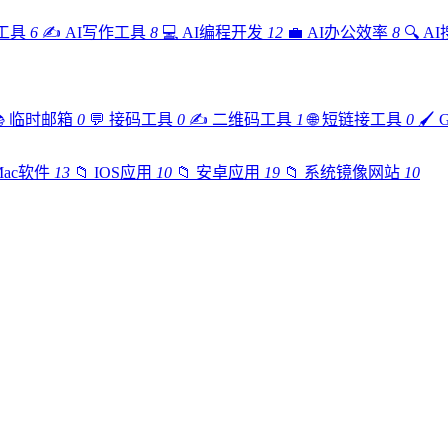
工具
6
✍️
AI写作工具
8
💻
AI编程开发
12
💼
AI办公效率
8
🔍
A

临时邮箱
0
💬
接码工具
0
✍️
二维码工具
1
🌐
短链接工具
0
🖌️
Mac软件
13
📁
IOS应用
10
📁
安卓应用
19
📁
系统镜像网站
10