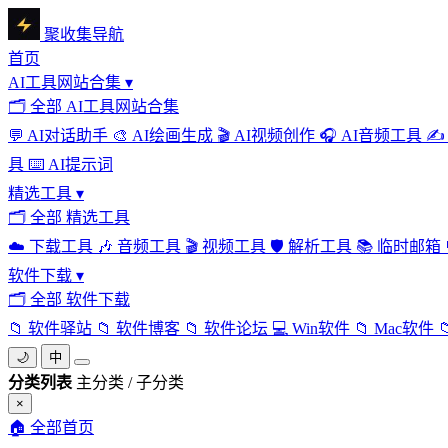
聚收集导航
首页
AI工具网站合集
▾
🗂
全部 AI工具网站合集
💬
AI对话助手
🎨
AI绘画生成
🎬
AI视频创作
🎧
AI音频工具
✍️
具
⌨️
AI提示词
精选工具
▾
🗂
全部 精选工具
☁️
下载工具
🎶
音频工具
🎬
视频工具
🛡️
解析工具
📚
临时邮箱
软件下载
▾
🗂
全部 软件下载
📁
软件驿站
📁
软件博客
📁
软件论坛
💻
Win软件
📁
Mac软件

🌙
中
分类列表
主分类 / 子分类
×
🏠
全部首页