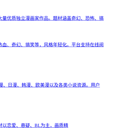
大量优质独立漫画家作品。题材涵盖奇幻、恐怖、搞
热血、奇幻、搞笑等，风格年轻化。平台支持在线阅
国漫、日漫、韩漫、欧美漫以及各类小说资源。用户
，题材以恋爱、悬疑、BL为主，画质精