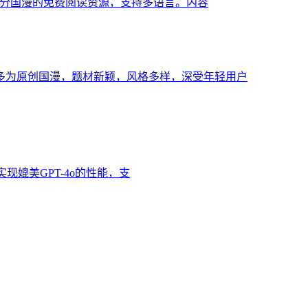
及部分国漫的免费阅读资源，支持多语言。内容
多为原创国漫，题材新颖，风格多样，深受年轻用户
本实现媲美GPT-4o的性能，支