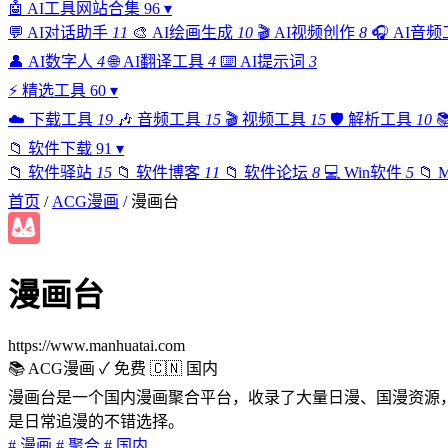
🤖
AI工具网站合集
96
▾
💬
AI对话助手
11
🎨
AI绘画生成
10
🎬
AI视频创作
8
🎧
AI音频
👤
AI数字人
4
🌐
AI翻译工具
4
⌨️
AI提示词
3
⚡
精选工具
60
▾
☁️
下载工具
19
🎶
音频工具
15
🎬
视频工具
15
🛡️
解析工具
10

📁
软件下载
91
▾
📁
软件驿站
15
📁
软件博客
11
📁
软件论坛
8
💻
Win软件
5
📁
首页
/
ACG漫画
/
漫画台
漫画台
https://www.manhuatai.com
📚 ACG漫画
✓ 免费
🇨🇳 国内
漫画台是一个国内漫画聚合平台，收录了大量日漫、国漫资源
是日常追漫的不错选择。
# 漫画
# 聚合
# 国内