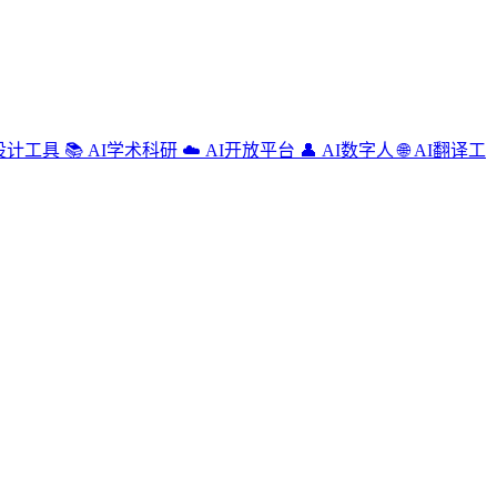
设计工具
📚
AI学术科研
☁️
AI开放平台
👤
AI数字人
🌐
AI翻译工