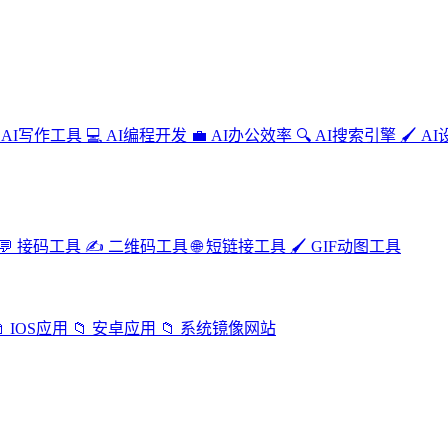
AI写作工具
💻
AI编程开发
💼
AI办公效率
🔍
AI搜索引擎
🖌️
AI
💬
接码工具
✍️
二维码工具
🌐
短链接工具
🖌️
GIF动图工具

IOS应用
📁
安卓应用
📁
系统镜像网站