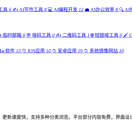
工具
6
✍️
AI写作工具
8
💻
AI编程开发
12
💼
AI办公效率
8
🔍
A

临时邮箱
0
💬
接码工具
0
✍️
二维码工具
1
🌐
短链接工具
0
🖌️
Mac软件
13
📁
IOS应用
10
📁
安卓应用
19
📁
系统镜像网站
10
，更新速度快，支持多种分类浏览。平台部分内容免费，界面设计