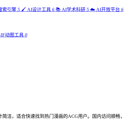
I搜索引擎
5
🖌️
AI设计工具
6
📚
AI学术科研
5
☁️
AI开放平台
6
GIF动图工具
0
简洁，适合快速找到热门漫画的ACG用户。国内访问顺畅，