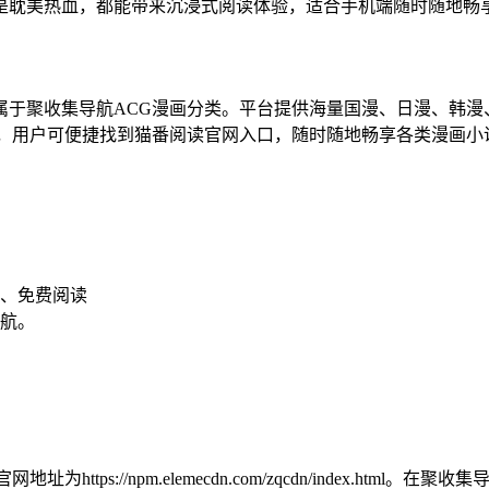
是耽美热血，都能带来沉浸式阅读体验，适合手机端随时随地畅
属于聚收集导航ACG漫画分类。平台提供海量国漫、日漫、韩漫
，用户可便捷找到猫番阅读官网入口，随时随地畅享各类漫画小
、免费阅读
航。
ps://npm.elemecdn.com/zqcdn/index.htm