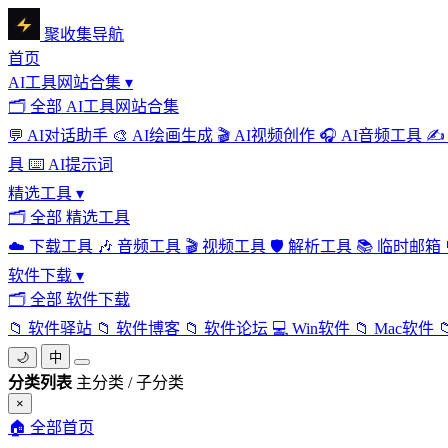
聚收集导航
首页
AI工具网站合集
▾
🗂
全部 AI工具网站合集
💬
AI对话助手
🎨
AI绘画生成
🎬
AI视频创作
🎧
AI音频工具
✍️
具
⌨️
AI提示词
精选工具
▾
🗂
全部 精选工具
☁️
下载工具
🎶
音频工具
🎬
视频工具
🛡️
解析工具
📚
临时邮箱
软件下载
▾
🗂
全部 软件下载
📁
软件驿站
📁
软件博客
📁
软件论坛
💻
Win软件
📁
Mac软件

🌙
中
分类列表
主分类 / 子分类
×
🏠
全部首页