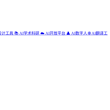
设计工具
📚
AI学术科研
☁️
AI开放平台
👤
AI数字人
🌐
AI翻译工